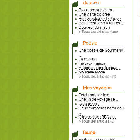
douceur
Brouillard sur le Lot ...
Une visite colorée
Bon Weekend de Pâques
Bon week- end à toutes ...
Douceur du matin
> Tous les articles (
102
)
Poésie
Une poésie de Gourmand
...
La cuisine
Travaux maison
Attention contrôle qua ...
Nouvelle Mode
> Tous les articles (
33
)
Mes voyages
Perdu mon article
Une fin de voyage se ...
les garçons
Deux compères baroudeu
...
Clin d'oeil au BBQ du ...
> Tous les articles (
8
)
faune
Visiteurs au petit déj ...