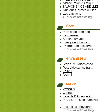
Nid de frelon Asiatiqu ...
SAUVONS NOS ABEILLES
Quelques larmes du Jar ...
Les papillons
> Tous les articles (
13
)
flore
Mon bébé orchidée
Les cerises
A peine arrivée...... ...
jolie...jolie...Chanta ...
information des diffé ...
> Tous les articles (
10
)
envahisseur
Stop aux Fraises espa ...
Pesticide sur les frai ...
Le feu
fourmi,
sortie
VOSGES
Clairac
Fête de l" Asperge à ...
MASSOULES 30 mars 201
...
Les Folies chevriéres
> Tous les articles (
109
)