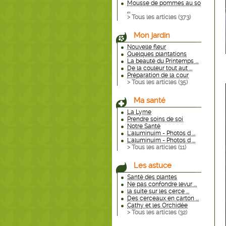
Mousse de pommes au so
...
> Tous les articles (
373
)
Mon jardin
Nouvelle fleur
Quelques plantations
La beauté du Printemps ...
De la couleur tout aut ...
Préparation de la cour
> Tous les articles (
35
)
Ma santé
La Lyme
Prendre soins de soi
Notre Santé
L'aluminuim - Photos d ...
L'aluminuim - Photos d ...
> Tous les articles (
11
)
Les astuce
Santé des plantes
Ne pas confondre levur ...
la suite sur les cerce ...
Des cerceaux en carton ...
Cathy et les Orchidée
> Tous les articles (
32
)