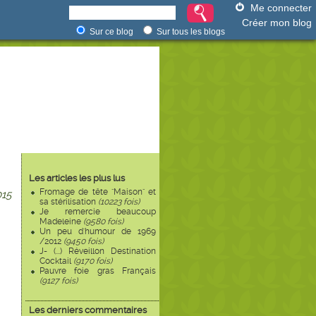
Me connecter
Créer mon blog
Sur ce blog
Sur tous les blogs
Les articles les plus lus
Fromage de tête "Maison" et
15
sa stérilisation
(10223 fois)
Je remercie beaucoup
Madeleine
(9580 fois)
Un peu d'humour de 1969
/2012
(9450 fois)
J- (...) Réveillon Destination
Cocktail
(9170 fois)
Pauvre foie gras Français
(9127 fois)
Les derniers commentaires