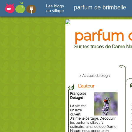
Les blogs
parfum de brimbelle
du village
parfum 
Sur les traces de Dame Na
> Accueil du blog <
L'auteur
Françoise
Delugré
La vie est
un livre
ouvert.
J'aime le partage. Découvrir
les parfums olfactifs
culinaire, ainsi ce que Dame
Nature nous apporte en