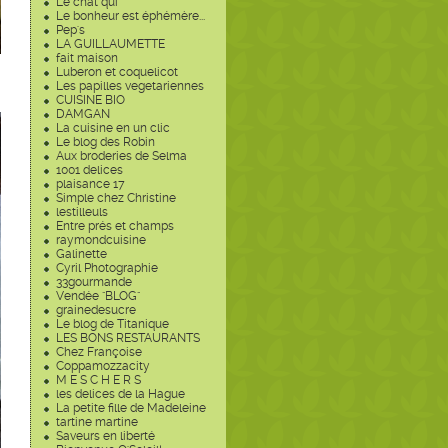
Le chat qui
Le bonheur est éphémère...
Pep's
LA GUILLAUMETTE
fait maison
Luberon et coquelicot
Les papilles vegetariennes
CUISINE BIO
DAMGAN
La cuisine en un clic
Le blog des Robin
Aux broderies de Selma
1001 delices
plaisance 17
Simple chez Christine
lestilleuls
Entre prés et champs
raymondcuisine
Galinette
Cyril Photographie
33gourmande
Vendée "BLOG"
grainedesucre
Le blog de Titanique
LES BONS RESTAURANTS
Chez Françoise
Coppamozzacity
M E S C H E R S
les delices de la Hague
La petite fille de Madeleine
tartine martine
Saveurs en liberté