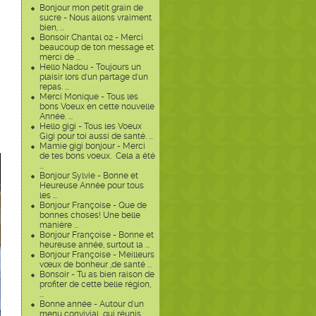
Bonjour mon petit grain de
sucre - Nous allons vraiment
bien, ...
Bonsoir Chantal 02 - Merci
beaucoup de ton message et
merci de ...
Hello Nadou - Toujours un
plaisir lors d'un partage d'un
repas. ...
Merci Monique - Tous les
bons Voeux en cette nouvelle
Année. ...
Hello gigi - Tous les Voeux
Gigi pour toi aussi de santé. ...
Mamie gigi bonjour - Merci
de tes bons voeux. Cela a été
...
Bonjour Sylvie - Bonne et
Heureuse Année pour tous
les ...
Bonjour Françoise - Que de
bonnes choses! Une belle
manière ...
Bonjour Françoise - Bonne et
heureuse année, surtout la ...
Bonjour Françoise - Meilleurs
vœux de bonheur ,de santé ...
Bonsoir - Tu as bien raison de
profiter de cette belle région,
...
Bonne année - Autour d'un
menu convivial qui réunis ...