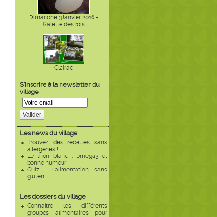
Dimanche 3Janvier 2016 -
Galette des rois
Clairac
S'inscrire à la newsletter du
village
Valider
Les news du village
Trouvez des recettes sans
allergènes !
Le thon blanc : oméga3 et
bonne humeur
Quiz : l'alimentation sans
gluten
Les dossiers du village
Connaître les différents
groupes alimentaires pour