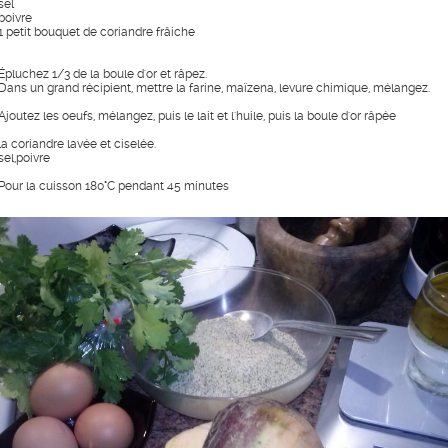
sel
poivre
1 petit bouquet de coriandre frâiche
Épluchez 1/3 de la boule d'or et râpez.
Dans un grand récipient, mettre la farine, maïzena, levure chimique, mélangez.
Ajoutez les oeufs, mélangez, puis le lait et l'huile, puis la boule d'or râpée
la coriandre lavée et ciselée.
sel,poivre
Pour la cuisson 180°C pendant 45 minutes