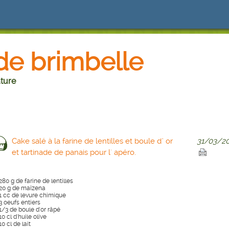
de brimbelle
ture
Cake salé à la farine de lentilles et boule d" or
31/03/20
et tartinade de panais pour l' apéro.
280 g de farine de lentilles
20 g de maïzena
1 cc de levure chimique
3 oeufs entiers
1/3 de boule d'or râpé
10 cl d'huile olive
10 cl de lait