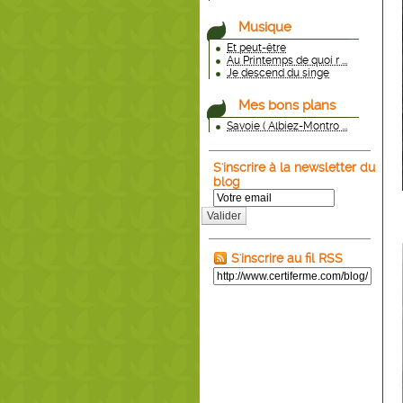
Musique
Et peut-être
Au Printemps de quoi r ...
Je descend du singe
Mes bons plans
Savoie ( Albiez-Montro ...
S'inscrire à la newsletter du
blog
Valider
S'inscrire au fil RSS