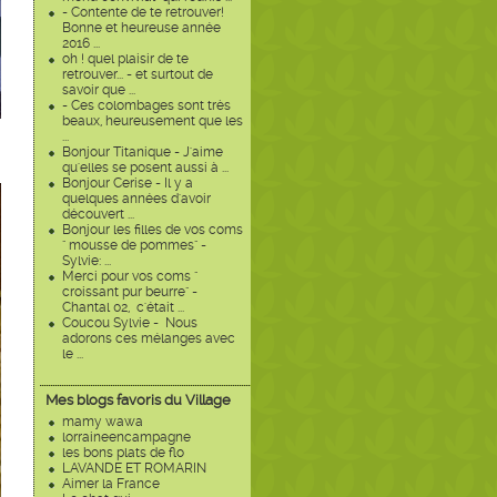
- Contente de te retrouver!
Bonne et heureuse année
2016 ...
oh ! quel plaisir de te
retrouver... - et surtout de
savoir que ...
- Ces colombages sont très
beaux, heureusement que les
...
Bonjour Titanique - J'aime
qu'elles se posent aussi à ...
Bonjour Cerise - Il y a
quelques années d'avoir
découvert ...
Bonjour les filles de vos coms
" mousse de pommes" -
Sylvie: ...
Merci pour vos coms "
croissant pur beurre" -
Chantal 02, c'était ...
Coucou Sylvie - Nous
adorons ces mélanges avec
le ...
Mes blogs favoris du Village
mamy wawa
lorraineencampagne
les bons plats de flo
LAVANDE ET ROMARIN
Aimer la France