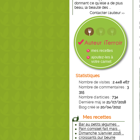
donnant ce qu’elle a de plus
beau, la beauté des ...
Contacter l'auteur
>>
mes recettes
ajoutez-les à
votre carnet
Statistiques
Nombre de visites :
2 448 467
Nombre de commentaires :
3
315
Nombre d'articles :
734
Dernière màj le
21/07/2018
Blog créé le
20/04/2012
Mes recettes
Bar au petits légumes ...
Pain complet fait mais ...
Dimanche 3Janvier 2016 ...
croissants pur beurre