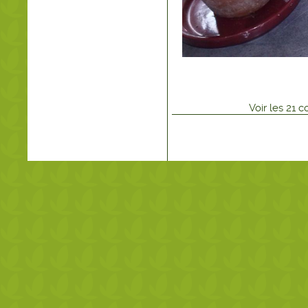
Voir
les
21
co