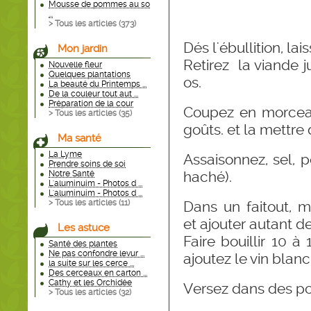
Mousse de pommes au so
...
> Tous les articles (
373
)
Dés l'ébullition, la
Mon jardin
Retirez la viande j
Nouvelle fleur
Quelques plantations
os.
La beauté du Printemps ...
De la couleur tout aut ...
Préparation de la cour
Coupez en morceau
> Tous les articles (
35
)
goûts. et la mettre
Ma santé
La Lyme
Assaisonnez, sel, po
Prendre soins de soi
haché).
Notre Santé
L'aluminuim - Photos d ...
L'aluminuim - Photos d ...
Dans un faitout, m
> Tous les articles (
11
)
et ajouter autant d
Les astuce
Faire bouillir 10 à
Santé des plantes
Ne pas confondre levur ...
ajoutez le vin blanc
la suite sur les cerce ...
Des cerceaux en carton ...
Cathy et les Orchidée
Versez dans des pot
> Tous les articles (
32
)