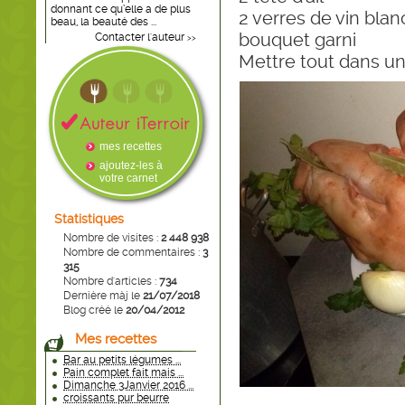
donnant ce qu’elle a de plus
2 verres de vin blan
beau, la beauté des ...
bouquet garni
Contacter l'auteur
>>
Mettre tout dans un
mes recettes
ajoutez-les à
votre carnet
Statistiques
Nombre de visites :
2 448 938
Nombre de commentaires :
3
315
Nombre d'articles :
734
Dernière màj le
21/07/2018
Blog créé le
20/04/2012
Mes recettes
Bar au petits légumes ...
Pain complet fait mais ...
Dimanche 3Janvier 2016 ...
croissants pur beurre