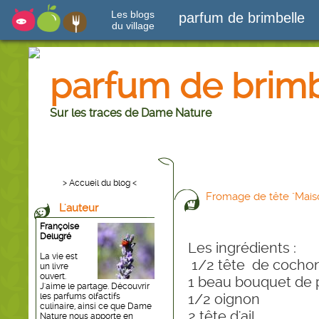
Les blogs
parfum de brimbelle
du village
parfum de brimb
Sur les traces de Dame Nature
> Accueil du blog <
Fromage de tête "Maison
L'auteur
Françoise
Delugré
Les ingrédients :
La vie est
1/2 tête de cocho
un livre
ouvert.
1 beau bouquet de p
J'aime le partage. Découvrir
1/2 oignon
les parfums olfactifs
culinaire, ainsi ce que Dame
2 tête d'ail
Nature nous apporte en