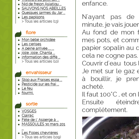
enfance.
Nid de frelon Asiatiqu ...
SAUVONS NOS ABEILLES
Quelques larmes du Jar ...
N'ayant pas de s
Les papillons
> Tous les articles (
13
)
minute, je vais joue
Au fond de mon fa
flore
mes pots, et comm
Mon bébé orchidée
Les cerises
papier sopalin au 
A peine arrivée...... ...
jolie...jolie...Chanta ...
cela ne cogne pas.
information des diffé ...
> Tous les articles (
10
)
Couvrir d'eau tous 
Je met sur le ga
envahisseur
à bouillir, je p
Stop aux Fraises espa ...
Pesticide sur les frai ...
acheté.
Le feu
Il faut 100°C , et o
fourmi,
Ensuite éteind
sortie
complétement.
VOSGES
Clairac
Fête de l" Asperge à ...
MASSOULES 30 mars 201
...
Les Folies chevriéres
> Tous les articles (
109
)