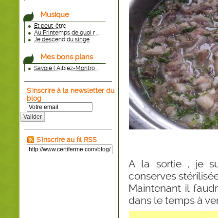
Musique
Et peut-être
Au Printemps de quoi r ...
Je descend du singe
Mes bons plans
Savoie ( Albiez-Montro ...
S'inscrire à la newsletter du
blog
Valider
S'inscrire au fil RSS
A la sortie , je 
conserves stérilisée
Maintenant il faudr
dans le temps à ve