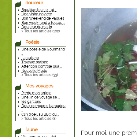
douceur
Brouillard sur le Lot ...
Une visite colorée
Bon Weekend de Pâques
Bon week- end à toutes ...
Douceur du matin
> Tous les articles (
102
)
Poésie
Une poésie de Gourmand
...
La cuisine
Travaux maison
Attention contrôle qua ...
Nouvelle Mode
> Tous les articles (
33
)
Mes voyages
Perdu mon article
Une fin de voyage se ...
les garçons
Deux compères baroudeu
...
Clin d'oeil au BBQ du ...
> Tous les articles (
8
)
faune
Pour moi, une prem
Visiteurs au petit déj ...