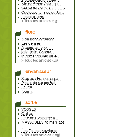
Nid de frelon Asiatiqu ...
SAUVONS NOS ABEILLES
Quelques larmes du Jar ...
Les papillons
> Tous les articles (
13
)
flore
Mon bébé orchidée
Les cerises
A peine arrivée...... ...
jolie...jolie...Chanta ...
information des diffé ...
> Tous les articles (
10
)
envahisseur
Stop aux Fraises espa ...
Pesticide sur les frai ...
Le feu
fourmi,
sortie
VOSGES
Clairac
Fête de l" Asperge à ...
MASSOULES 30 mars 201
...
Les Folies chevriéres
> Tous les articles (
109
)