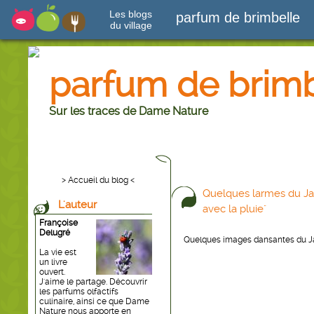
Les blogs
parfum de brimbelle
du village
parfum de brimb
Sur les traces de Dame Nature
> Accueil du blog <
Quelques larmes du Ja
L'auteur
avec la pluie"
Françoise
Delugré
Quelques images dansantes du Jardi
La vie est
un livre
ouvert.
J'aime le partage. Découvrir
les parfums olfactifs
culinaire, ainsi ce que Dame
Nature nous apporte en