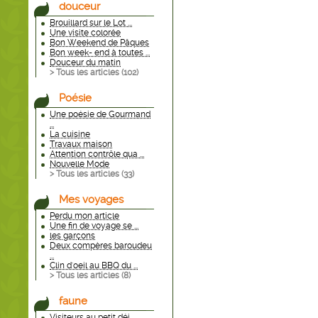
douceur
Brouillard sur le Lot ...
Une visite colorée
Bon Weekend de Pâques
Bon week- end à toutes ...
Douceur du matin
> Tous les articles (
102
)
Poésie
Une poésie de Gourmand
...
La cuisine
Travaux maison
Attention contrôle qua ...
Nouvelle Mode
> Tous les articles (
33
)
Mes voyages
Perdu mon article
Une fin de voyage se ...
les garçons
Deux compères baroudeu
...
Clin d'oeil au BBQ du ...
> Tous les articles (
8
)
faune
Visiteurs au petit déj ...