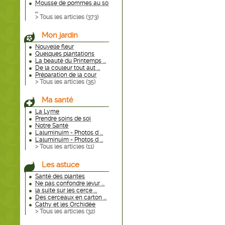
Mousse de pommes au so
...
> Tous les articles (
373
)
Mon jardin
Nouvelle fleur
Quelques plantations
La beauté du Printemps ...
De la couleur tout aut ...
Préparation de la cour
> Tous les articles (
35
)
Ma santé
La Lyme
Prendre soins de soi
Notre Santé
L'aluminuim - Photos d ...
L'aluminuim - Photos d ...
> Tous les articles (
11
)
Les astuce
Santé des plantes
Ne pas confondre levur ...
la suite sur les cerce ...
Des cerceaux en carton ...
Cathy et les Orchidée
> Tous les articles (
32
)