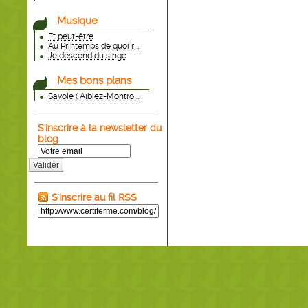
Musique
Et peut-être
Au Printemps de quoi r ...
Je descend du singe
Mes bons plans
Savoie ( Albiez-Montro ...
S'inscrire à la newsletter du
blog
Valider
S'inscrire au fil RSS