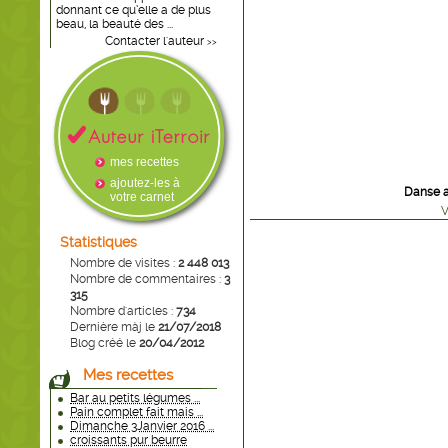
donnant ce qu’elle a de plus
beau, la beauté des ...
Contacter l'auteur
>>
mes recettes
ajoutez-les à
Danse a
votre carnet
V
Statistiques
Nombre de visites :
2 448 013
Nombre de commentaires :
3
315
Nombre d'articles :
734
Dernière màj le
21/07/2018
Blog créé le
20/04/2012
Mes recettes
Bar au petits légumes ...
Pain complet fait mais ...
Dimanche 3Janvier 2016 ...
croissants pur beurre