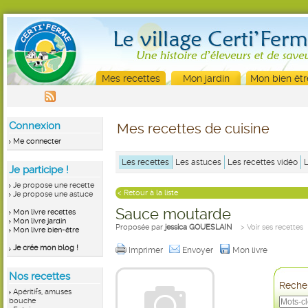
Mes recettes
Mon jardin
Mon bien êtr
Connexion
Mes recettes de cuisine
Me connecter
Les recettes
Les astuces
Les recettes vidéo
Je participe !
Je propose une recette
< Retour à la liste
Je propose une astuce
Sauce moutarde
Mon livre recettes
Mon livre jardin
Proposée par
jessica GOUESLAIN
> Voir ses recettes
Mon livre bien-être
Je crée mon blog !
Imprimer
Envoyer
Mon livre
Nos recettes
Recher
Apéritifs, amuses
bouche