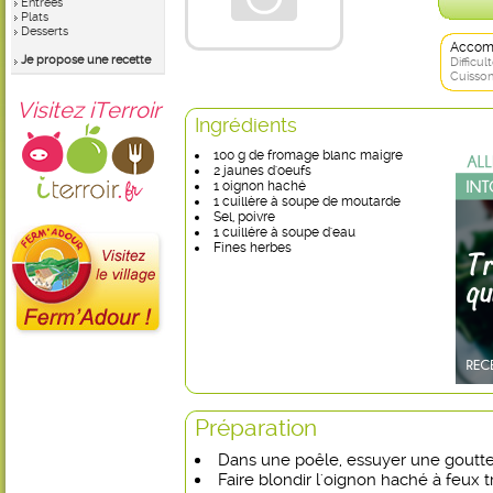
Entrées
Plats
Desserts
Accom
Je propose une recette
Difficult
Cuisson
Visitez iTerroir
Ingrédients
100 g de fromage blanc maigre
2 jaunes d'oeufs
1 oignon haché
1 cuillère à soupe de moutarde
Sel, poivre
1 cuillére à soupe d'eau
Fines herbes
Préparation
Dans une poêle, essuyer une goutte 
Faire blondir l'oignon haché à feux t