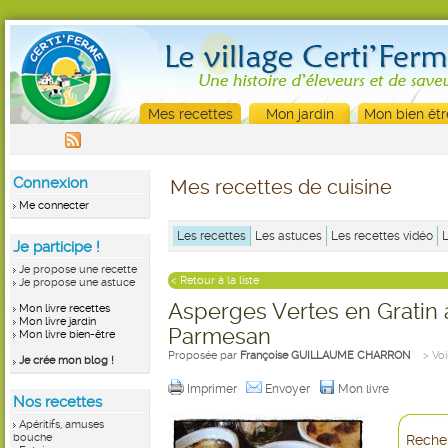
Mes recettes
Mon jardin
Mon bien êtr
Connexion
Mes recettes de cuisine
Me connecter
Les recettes
Les astuces
Les recettes vidéo
Je participe !
Je propose une recette
< Retour à la liste
Je propose une astuce
Asperges Vertes en Gratin 
Mon livre recettes
Mon livre jardin
Parmesan
Mon livre bien-être
Proposée par
Françoise GUILLAUME CHARRON
> Voi
Je crée mon blog !
Imprimer
Envoyer
Mon livre
Nos recettes
Apéritifs, amuses
bouche
Recher