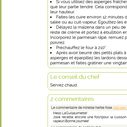
Si vous utilisez des asperges fraîch
que leur partie tendre. Cela correspond
leur hauteur.
Faites-les cuire environ 12 minutes 
salée ou au cuit-vapeur. Égouttez-les et
Délayez la maïzena dans un peu de c
reste de crème et portez à ébullition
Incorporez le parmesan râpé, remuez pui
poivrez.
Préchauffez le four à 210°.
Après avoir beurré des petits plats à
asperges et éparpillez les lardons de
parmesan et faites gratiner une vingtai
Le conseil du chef
Servez chaud.
2 commentaires
Le commentaire de mireille herbe folle.
Voir son
Hello LaGuillaumette!
Jolie recette, encore une fois!(pour la cuisson
vapeur).Bonne journée!