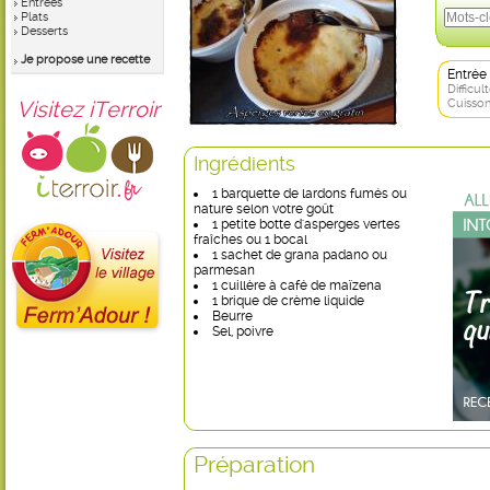
Entrées
Plats
Desserts
Je propose une recette
Entrée
Difficult
Visitez iTerroir
Cuisson
Ingrédients
1 barquette de lardons fumés ou
nature selon votre goût
1 petite botte d'asperges vertes
fraîches ou 1 bocal
1 sachet de grana padano ou
parmesan
1 cuillère à café de maïzena
1 brique de crème liquide
Beurre
Sel, poivre
Préparation