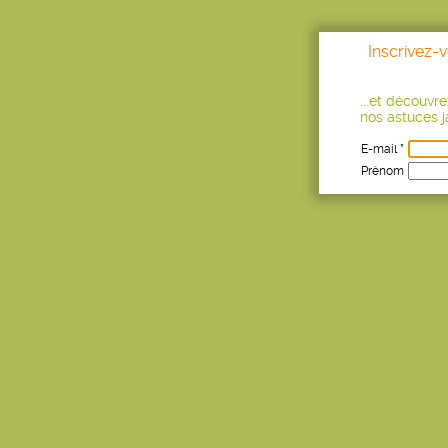
Inscrivez-
...et découvr
nos astuces ja
E-mail *
Prénom
Age