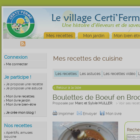
Mes recettes
Mon jardin
Mon bien êtr
Connexion
Mes recettes de cuisine
Me connecter
Les recettes
Les astuces
Les recettes vidéo
Je participe !
Je propose une recette
< Retour à la liste
Je propose une astuce
Boulettes de Boeuf en Bro
Mon livre recettes
Mon livre jardin
Proposée par
Marc et Sylvie MULLER
> Voir ses recet
Mon livre bien-être
Je crée mon blog !
Imprimer
Envoyer
Mon livre
Nos recettes
Recher
Apéritifs, amuses
bouche