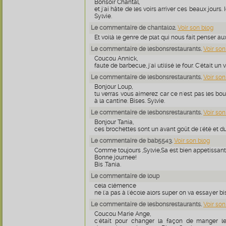
Bonsoir Chantal,
et j'ai hâte de les voirs arriver ces beaux jours. I
Sylvie.
Le commentaire de chantal02.
Voir son blog
Et voilà le genre de plat qui nous fait penser au
Le commentaire de lesbonsrestaurants.
Voir son
Coucou Annick,
faute de barbecue, j'ai utilisé le four. C'était un v
Le commentaire de lesbonsrestaurants.
Voir son
Bonjour Loup,
tu verras vous aimerez car ce n'est pas les 
à la cantine. Bises. Sylvie.
Le commentaire de lesbonsrestaurants.
Voir son
Bonjour Tania,
ces brochettes sont un avant goût de l'été et du
Le commentaire de bab5543.
Voir son blog
Comme toujours ,Sylvie,Sa est bien appetissa
Bonne journee!
Bis .Tania.
Le commentaire de loup
cela clémence
ne l'a pas à l'école alors super on va essayer b
Le commentaire de lesbonsrestaurants.
Voir son
Coucou Marie Ange,
c'était pour changer la façon de manger l