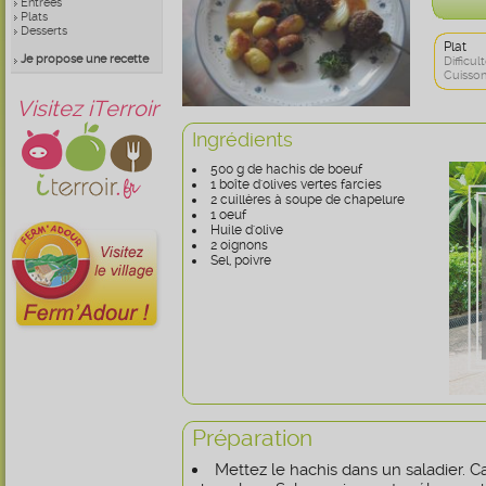
Entrées
Plats
Desserts
Plat
Je propose une recette
Difficult
Cuisson
Visitez iTerroir
Ingrédients
500 g de hachis de boeuf
1 boîte d'olives vertes farcies
2 cuillères à soupe de chapelure
1 oeuf
Huile d'olive
2 oignons
Sel, poivre
Préparation
Mettez le hachis dans un saladier. Ca