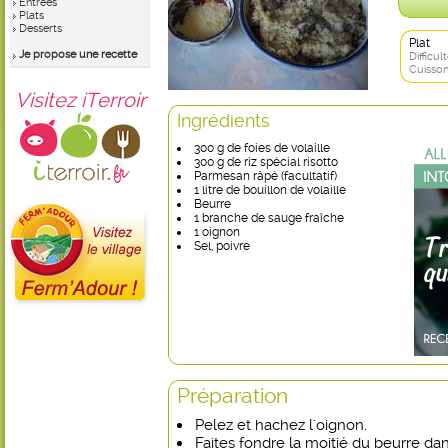
Entrées
Plats
Desserts
Plat
Je propose une recette
Difficult
Cuisson
Visitez iTerroir
Ingrédients
300 g de foies de volaille
300 g de riz spécial risotto
Parmesan râpé (facultatif)
1 litre de bouillon de volaille
Beurre
1 branche de sauge fraîche
1 oignon
Sel, poivre
Préparation
Pelez et hachez l'oignon.
Faites fondre la moitié du beurre da