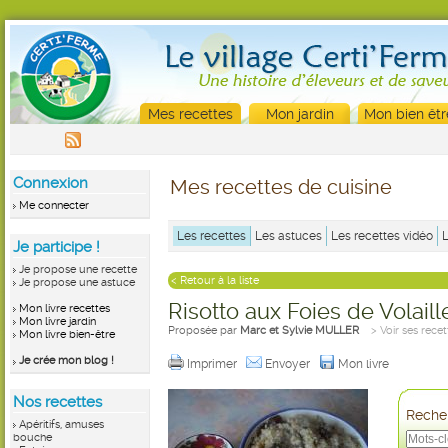
Mes recettes
Mon jardin
Mon bien êtr
Connexion
Mes recettes de cuisine
Me connecter
Les recettes
Les astuces
Les recettes vidéo
Je participe !
Je propose une recette
< Retour à la liste
Je propose une astuce
Risotto aux Foies de Volaill
Mon livre recettes
Mon livre jardin
Proposée par
Marc et Sylvie MULLER
> Voir ses recet
Mon livre bien-être
Je crée mon blog !
Imprimer
Envoyer
Mon livre
Nos recettes
Recher
Apéritifs, amuses
bouche