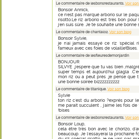
Le commentaire de lesbonsrestaurants.
Voir son
Bonsoir Annick,
ce n'est pas marqué arborio sur le paque
risotto.Le riz arborio est très bon pour 
j'en suis sûre. Je te souhaite une bonne s
Le commentaire de chantal02.
Voir son blog
Bonsoir Sylvie,
je n'ai jamais essayé ce riz 'spécial ri
fameux avec ces foies de volaille!Bises.
Le commentaire de lesfleuresdemonjardin
BONJOUR
SILVYE ,j'espere que tu vas bien ,malgrè
super temps et aujourd'hui glagla .C'e
mon riz ou a peut près ,je pense que t
une bonne soirèe bizzzzzz
Le commentaire de titanique.
Voir son blog
Sylvie
ton riz c'est du arborio ?exprés pour le 
me parait succulent , j'aime les fois d
!bises
Le commentaire de lesbonsrestaurants.
Voir son
Bonsoir Loup,
cela être très bon avec le chorizo, d'
beaucoup. Je l'essayerai la prochaine fo
du riz spécial risotto, je ne vais pas m'