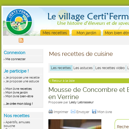
Mes recettes
Mon jardin
Mon bien êtr
Connexion
Mes recettes de cuisine
Me connecter
Les recettes
Les astuces
Les recettes vidéo
Je participe !
Je propose une recette
< Retour à la liste
Je propose une astuce
Mousse de Concombre et B
Mon livre recettes
Mon livre jardin
en Verrine
Mon livre bien-être
Proposée par
Lesly Lebrasseur
Je crée mon blog !
Imprimer
Envoyer
Mon livre
Nos recettes
Apéritifs, amuses
bouche
Recher