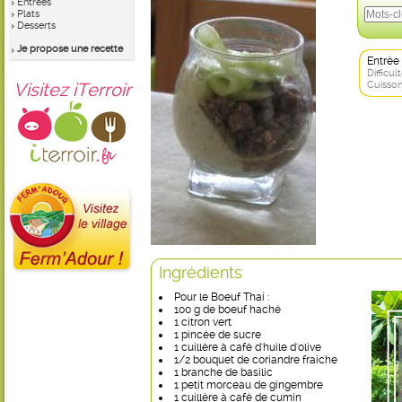
Entrées
Plats
Desserts
Je propose une recette
Entrée
Difficult
Visitez iTerroir
Cuisson
Ingrédients
Pour le Boeuf Thai :
100 g de boeuf haché
1 citron vert
1 pincée de sucre
1 cuillère à café d'huile d'olive
1/2 bouquet de coriandre fraiche
1 branche de basilic
1 petit morceau de gingembre
1 cuillère à café de cumin