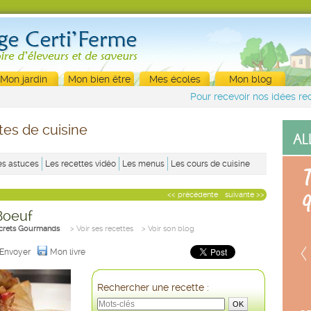
Mon jardin
Mon bien être
Mes écoles
Mon blog
Pour recevoir nos idées rec
tes de cuisine
es astuces
Les recettes vidéo
Les menus
Les cours de cuisine
<< précédente
suivante >>
Boeuf
crets Gourmands
> Voir ses recettes
> Voir son blog
Envoyer
Mon livre
Rechercher une recette :