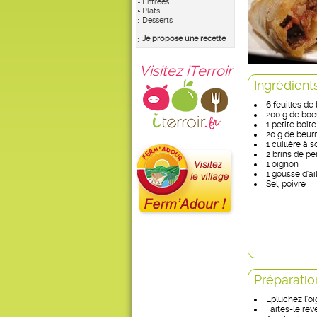
Entrées
Plats
Desserts
Je propose une recette
Visitez iTerroir
Ingrédient
6 feuilles de 
200 g de boe
1 petite boît
20 g de beur
1 cuillère à s
2 brins de per
1 oignon
1 gousse d'ai
Sel, poivre
Préparatio
Epluchez l'o
Faites-le rev