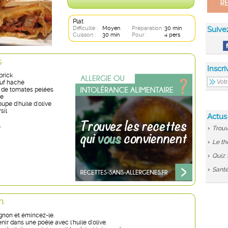
Plat
Difficulté :
Moyen
Préparation :
30 min
Suive
Cuisson :
30 min
Pour :
4 pers
s
Inscri
brick
uf haché
e de tomates pelées
re
oupe d'huile d'olive
sil
Actus
l
Trouv
Le th
Quiz 
Santé
n
ignon et émincez-le.
enir dans une poêle avec l'huile d'olive.