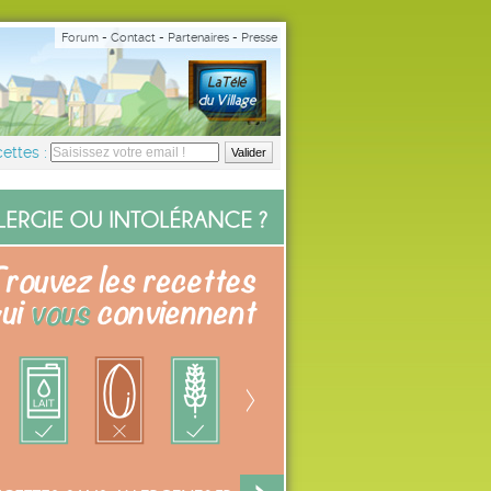
Forum
-
Contact
-
Partenaires
-
Presse
ettes :