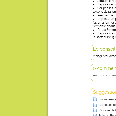
Ajoutez la via
Déposez ensui
Coupez les fe
le sens de la lon
Préchauffez v
Déposez un pe
façon à former d
fermer le chaus
Faites fondr
Déposez les 
laissez cuire 15
Le conseil
A déguster avec
0 comment
Aucun commentai
Suggestion
Fricassée d
Boulettes d
Mousse de C
Foie de Boe