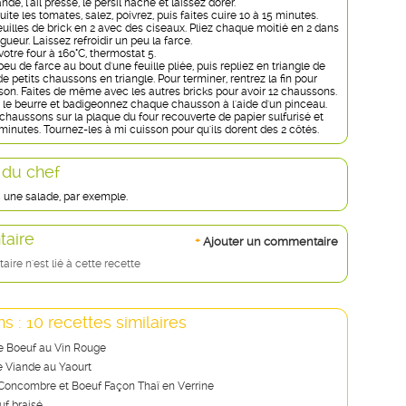
nde, l'ail pressé, le persil haché et laissez dorer.
te les tomates, salez, poivrez, puis faites cuire 10 à 15 minutes.
uilles de brick en 2 avec des ciseaux. Pliez chaque moitié en 2 dans
gueur. Laissez refroidir un peu la farce.
otre four à 160°C, thermostat 5.
u de farce au bout d'une feuille pliée, puis repliez en triangle de
e petits chaussons en triangle. Pour terminer, rentrez la fin pour
son. Faites de même avec les autres bricks pour avoir 12 chaussons.
e le beurre et badigeonnez chaque chausson à l'aide d'un pinceau.
chaussons sur la plaque du four recouverte de papier sulfurisé et
 minutes. Tournez-les à mi cuisson pour qu'ils dorent des 2 côtés.
 du chef
 une salade, par exemple.
aire
+
Ajouter un commentaire
re n'est lié à cette recette
s : 10 recettes similaires
e Boeuf au Vin Rouge
e Viande au Yaourt
oncombre et Boeuf Façon Thaï en Verrine
uf braisé