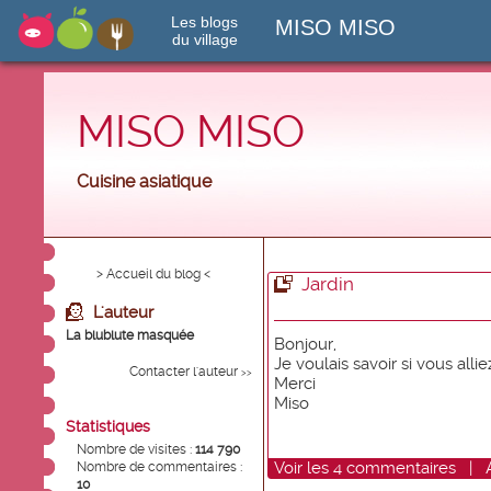
Les blogs
MISO MISO
du village
MISO MISO
Cuisine asiatique
> Accueil du blog <
Jardin
L'auteur
La blublute masquée
Bonjour,
Je voulais savoir si vous allie
Contacter l'auteur
>>
Merci
Miso
Statistiques
Nombre de visites :
114 790
Voir
les
4
commentaires
|
Nombre de commentaires :
10