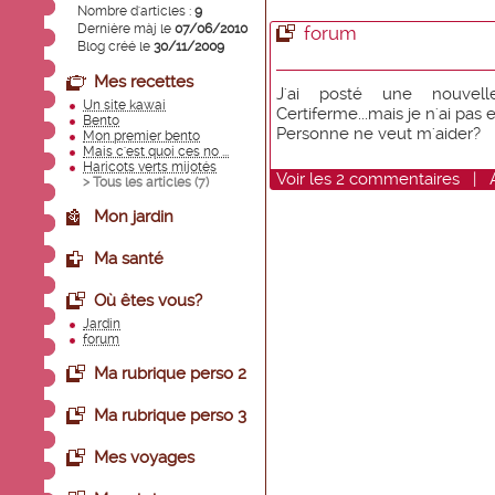
Nombre d'articles :
9
Dernière màj le
07/06/2010
forum
Blog créé le
30/11/2009
Mes recettes
J'ai posté une nouvel
Un site kawai
Certiferme...mais je n'ai pas
Bento
Personne ne veut m'aider?
Mon premier bento
Mais c'est quoi ces no ...
Haricots verts mijotés
Voir
les
2
commentaires
|
> Tous les articles (
7
)
Mon jardin
Ma santé
Où êtes vous?
Jardin
forum
Ma rubrique perso 2
Ma rubrique perso 3
Mes voyages