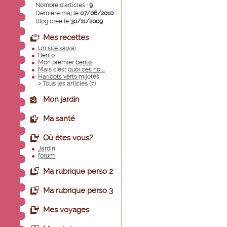
Nombre d'articles :
9
Dernière màj le
07/06/2010
Blog créé le
30/11/2009
Mes recettes
Un site kawai
Bento
Mon premier bento
Mais c'est quoi ces no ...
Haricots verts mijotés
> Tous les articles (
7
)
Mon jardin
Ma santé
Où êtes vous?
Jardin
forum
Ma rubrique perso 2
Ma rubrique perso 3
Mes voyages