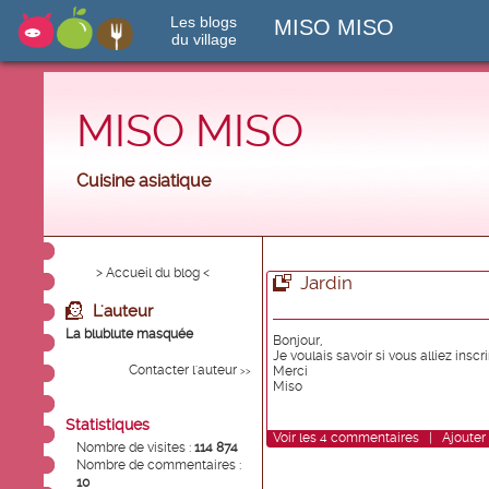
Les blogs
MISO MISO
du village
MISO MISO
Cuisine asiatique
> Accueil du blog <
Jardin
L'auteur
La blublute masquée
Bonjour,
Je voulais savoir si vous alliez inscr
Contacter l'auteur
Merci
>>
Miso
Statistiques
Voir
les
4
commentaires
|
Ajouter
Nombre de visites :
114 874
Nombre de commentaires :
10