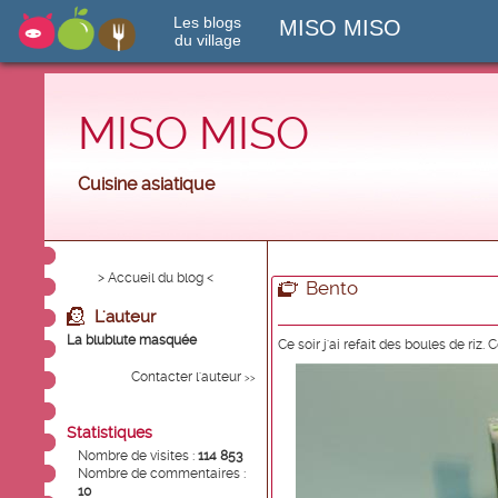
Les blogs
MISO MISO
du village
MISO MISO
Cuisine asiatique
> Accueil du blog <
Bento
L'auteur
La blublute masquée
Ce soir j'ai refait des boules de riz. 
Contacter l'auteur
>>
Statistiques
Nombre de visites :
114 853
Nombre de commentaires :
10