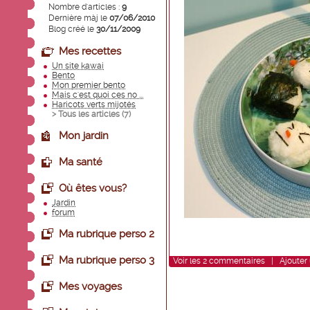
Nombre d'articles :
9
Dernière màj le
07/06/2010
Blog créé le
30/11/2009
Mes recettes
Un site kawai
Bento
Mon premier bento
Mais c'est quoi ces no ...
Haricots verts mijotés
> Tous les articles (
7
)
Mon jardin
Ma santé
Où êtes vous?
Jardin
forum
Ma rubrique perso 2
Ma rubrique perso 3
Voir
les
2
commentaires
|
Ajouter
Mes voyages