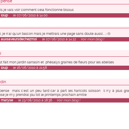
y pense
s je vais voir comment cela fonctionne bisous
r
loup
le 07/06/2010 à 14:00
, je n'ai qu'un balcon mais je mettrais une page sans doute aussi... ;-)))
r
auxsaveursdechezmoi
le 07/06/2010 à 14:22
Voir mon blog !
i
st fait mon jardin sarrasin et phésalys graines de fleurs pour les abeilles
r
loup
le 16/06/2010 à 21:58
rdin
 pense mais c'est un peu tard car à part les haricots soisson il n'y à plus gr
se je m'y prendrai plu tot le printemps prochain amitie
r
maryse
le 23/08/2010 à 18:36
Voir mon blog !