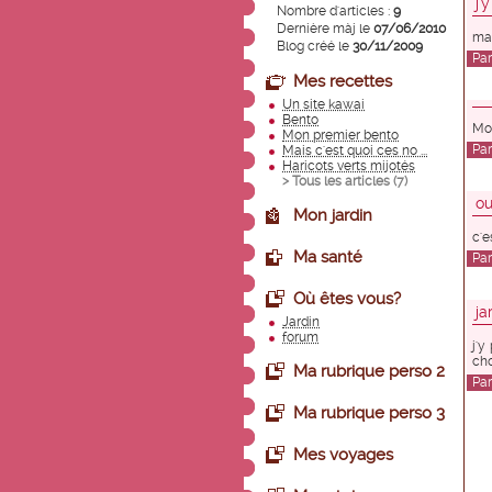
j'
Nombre d'articles :
9
Dernière màj le
07/06/2010
mai
Blog créé le
30/11/2009
Pa
Mes recettes
Un site kawai
Bento
Moi
Mon premier bento
Pa
Mais c'est quoi ces no ...
Haricots verts mijotés
> Tous les articles (
7
)
ou
Mon jardin
c'e
Ma santé
Pa
Où êtes vous?
ja
Jardin
forum
j'y
cho
Ma rubrique perso 2
Pa
Ma rubrique perso 3
Mes voyages