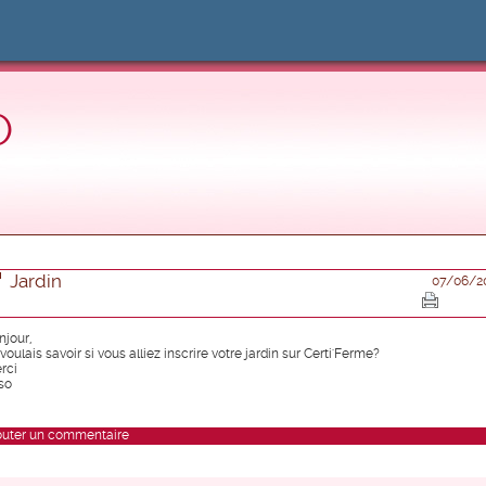
O
Jardin
07/06/2
njour,
voulais savoir si vous alliez inscrire votre jardin sur Certi'Ferme?
rci
so
outer un commentaire