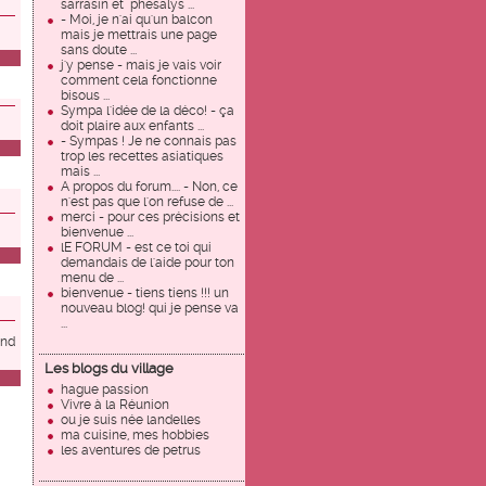
sarrasin et phésalys ...
- Moi, je n'ai qu'un balcon
mais je mettrais une page
sans doute ...
j'y pense - mais je vais voir
comment cela fonctionne
bisous ...
Sympa l'idée de la déco! - ça
doit plaire aux enfants ...
- Sympas ! Je ne connais pas
trop les recettes asiatiques
mais ...
A propos du forum.... - Non, ce
n'est pas que l'on refuse de ...
merci - pour ces précisions et
bienvenue ...
lE FORUM - est ce toi qui
demandais de l'aide pour ton
menu de ...
bienvenue - tiens tiens !!! un
nouveau blog! qui je pense va
...
and
Les blogs du village
hague passion
Vivre à la Réunion
ou je suis née landelles
ma cuisine, mes hobbies
les aventures de petrus