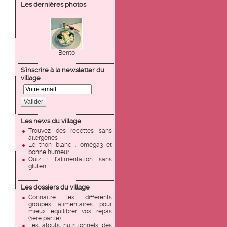
Les dernières photos
Bento
S'inscrire à la newsletter du
village
Valider
Les news du village
Trouvez des recettes sans
allergènes !
Le thon blanc : oméga3 et
bonne humeur
Quiz : l'alimentation sans
gluten
Les dossiers du village
Connaître les différents
groupes alimentaires pour
mieux équilibrer vos repas
(1ère partie)
Les atouts nutritionnels des