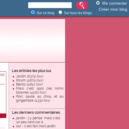
Me connecter
Créer mon blog
Sur ce blog
Sur tous les blogs
Les articles les plus lus
010
Jardin
(6379 fois)
forum
(4879 fois)
Bento
(4841 fois)
Mais c'est quoi ces noms
bizarres
(4562 fois)
Porc sauté au chou et au
gingembre
(4332 fois)
Les derniers commentaires
jardin - j'y pense mais c'est
un peu tard car à ...
oui - c'est fait mon jardin