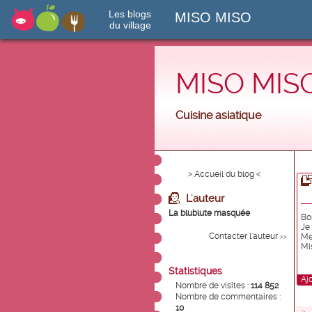
Les blogs
MISO MISO
du village
MISO MIS
Cuisine asiatique
> Accueil du blog <
L'auteur
La blublute masquée
Bo
Je 
Contacter l'auteur
Me
>>
Mi
Statistiques
Aj
Nombre de visites :
114 852
Nombre de commentaires :
10