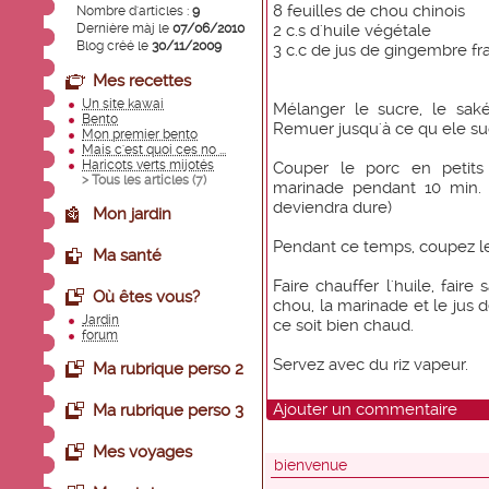
8 feuilles de chou chinois
Nombre d'articles :
9
Dernière màj le
07/06/2010
2 c.s d'huile végétale
Blog créé le
30/11/2009
3 c.c de jus de gingembre fra
Mes recettes
Un site kawai
Mélanger le sucre, le sak
Bento
Remuer jusqu'à ce qu ele suc
Mon premier bento
Mais c'est quoi ces no ...
Haricots verts mijotés
Couper le porc en petits
> Tous les articles (
7
)
marinade pendant 10 min. (
deviendra dure)
Mon jardin
Pendant ce temps, coupez les
Ma santé
Faire chauffer l'huile, fair
Où êtes vous?
chou, la marinade et le jus 
Jardin
ce soit bien chaud.
forum
Servez avec du riz vapeur.
Ma rubrique perso 2
Ajouter un commentaire
Ma rubrique perso 3
Mes voyages
bienvenue