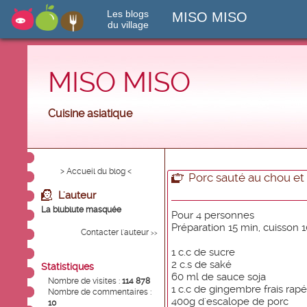
Les blogs
MISO MISO
du village
MISO MISO
Cuisine asiatique
> Accueil du blog <
Porc sauté au chou e
L'auteur
La blublute masquée
Pour 4 personnes
Préparation 15 min, cuisson 
Contacter l'auteur
>>
1 c.c de sucre
2 c.s de saké
Statistiques
60 ml de sauce soja
Nombre de visites :
114 878
1 c.c de gingembre frais rapé
Nombre de commentaires :
400g d'escalope de porc
10