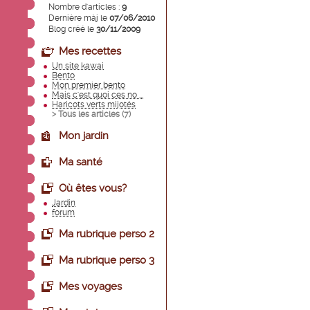
Nombre d'articles :
9
Dernière màj le
07/06/2010
Blog créé le
30/11/2009
Mes recettes
Un site kawai
Bento
Mon premier bento
Mais c'est quoi ces no ...
Haricots verts mijotés
> Tous les articles (
7
)
Mon jardin
Ma santé
Où êtes vous?
Jardin
forum
Ma rubrique perso 2
Ma rubrique perso 3
Mes voyages