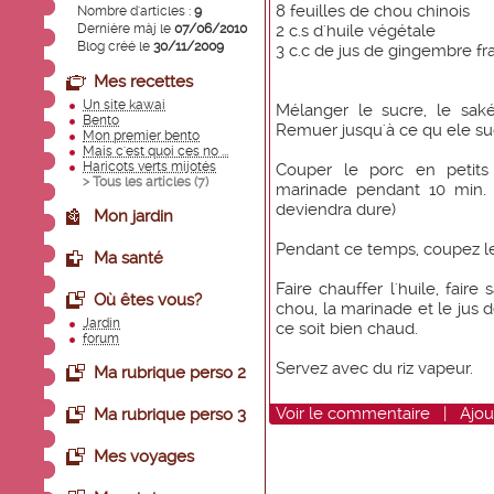
8 feuilles de chou chinois
Nombre d'articles :
9
Dernière màj le
07/06/2010
2 c.s d'huile végétale
Blog créé le
30/11/2009
3 c.c de jus de gingembre fra
Mes recettes
Un site kawai
Mélanger le sucre, le sak
Bento
Remuer jusqu'à ce qu ele suc
Mon premier bento
Mais c'est quoi ces no ...
Haricots verts mijotés
Couper le porc en petits
> Tous les articles (
7
)
marinade pendant 10 min. (
deviendra dure)
Mon jardin
Pendant ce temps, coupez les
Ma santé
Faire chauffer l'huile, fair
Où êtes vous?
chou, la marinade et le jus 
Jardin
ce soit bien chaud.
forum
Servez avec du riz vapeur.
Ma rubrique perso 2
Voir
le commentaire
|
Ajou
Ma rubrique perso 3
Mes voyages