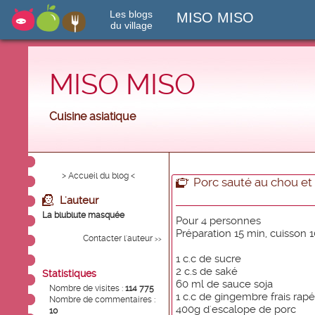
Les blogs
MISO MISO
du village
MISO MISO
Cuisine asiatique
> Accueil du blog <
Porc sauté au chou e
L'auteur
La blublute masquée
Pour 4 personnes
Préparation 15 min, cuisson 
Contacter l'auteur
>>
1 c.c de sucre
2 c.s de saké
Statistiques
60 ml de sauce soja
Nombre de visites :
114 775
1 c.c de gingembre frais rapé
Nombre de commentaires :
400g d'escalope de porc
10