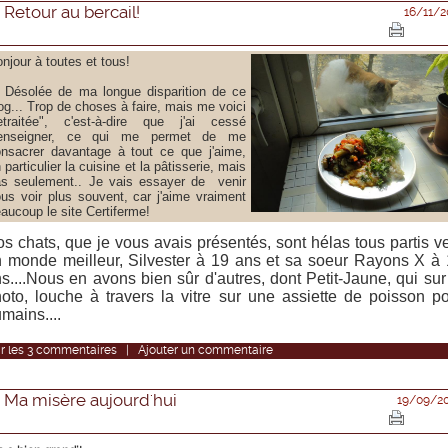
Retour au bercail!
16/11/2
njour à toutes et tous!
ésolée de ma longue disparition de ce
og... Trop de choses à faire, mais me voici
etraitée", c'est-à-dire que j'ai cessé
'enseigner, ce qui me permet de me
nsacrer davantage à tout ce que j'aime,
 particulier la cuisine et la pâtisserie, mais
s seulement.. Je vais essayer de venir
us voir plus souvent, car j'aime vraiment
aucoup le site Certiferme!
s chats, que je vous avais présentés, sont hélas tous partis v
 monde meilleur, Silvester à 19 ans et sa soeur Rayons X à
s....Nous en avons bien sûr d'autres, dont Petit-Jaune, qui sur
oto, louche à travers la vitre sur une assiette de poisson p
mains....
r
les
3
commentaires
|
Ajouter un commentaire
Ma misère aujourd'hui
19/09/2