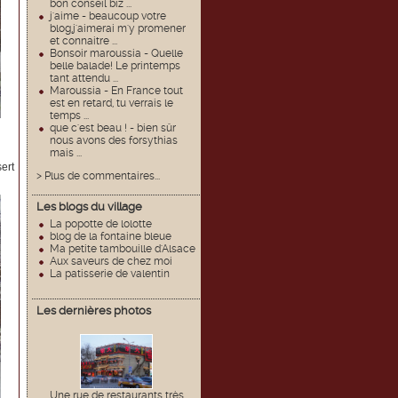
bon conseil biz ...
j'aime - beaucoup votre
blog,j'aimerai m'y promener
et connaitre ...
Bonsoir maroussia - Quelle
belle balade! Le printemps
tant attendu ...
Maroussia - En France tout
est en retard, tu verrais le
temps ...
que c'est beau ! - bien sûr
nous avons des forsythias
mais ...
ert
> Plus de commentaires...
Les blogs du village
La popotte de lolotte
blog de la fontaine bleue
Ma petite tambouille d'Alsace
Aux saveurs de chez moi
La patisserie de valentin
Les dernières photos
Une rue de restaurants très