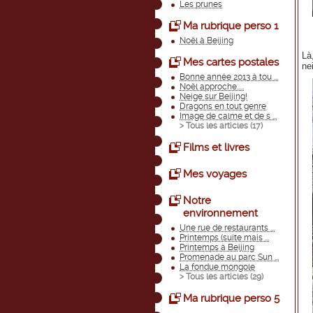
Les prunes
Ma rubrique perso 1
Noël à Beijing
Là
Mes cartes postales
ne
Bonne année 2013 à tou ...
Noël approche.....
Neige sur Beijing!
Dragons en tout genre
Image de calme et de s ...
> Tous les articles (
17
)
Films et livres
Mes voyages
Notre
environnement
Une rue de restaurants ...
Printemps (suite mais ...
Printemps à Beijing
Promenade au parc Sun ...
La fondue mongole
> Tous les articles (
29
)
Ma rubrique perso 5