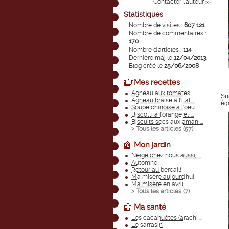
Contacter l'auteur
>>
Statistiques
Nombre de visites :
607 121
Nombre de commentaires :
170
Nombre d'articles :
114
Dernière màj le
12/04/2013
Blog créé le
25/06/2008
Mes recettes
Agneau aux tomates
Su
Agneau braisé à l'ital ...
ég
Soupe chinoise à l'oeu ...
Biscotti à l'orange et ...
Biscuits secs aux aman ...
> Tous les articles (
57
)
Mon jardin
Neige chez nous aussi, ...
Automne
Retour au bercail!
Ma misère aujourd'hui
Ma misère en avril
> Tous les articles (
7
)
Ma santé
Les cacahuètes (arachi ...
Le sarrasin