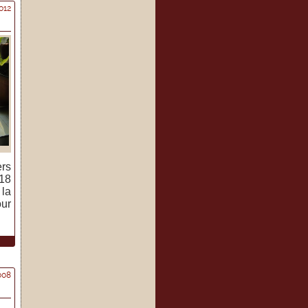
012
ers
 18
 la
our
008