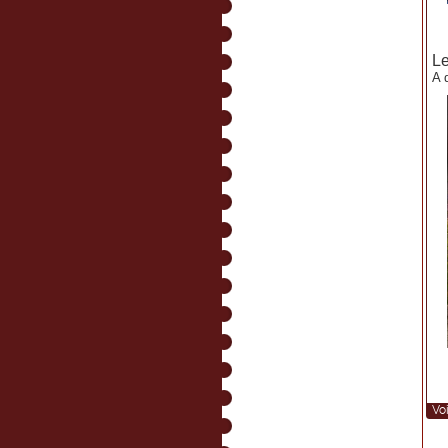
Le
A d
Voi