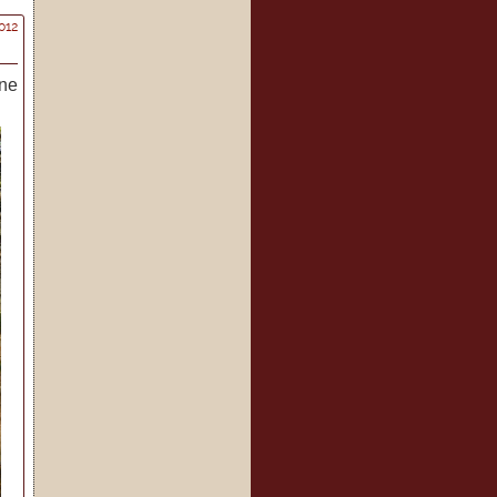
012
ine