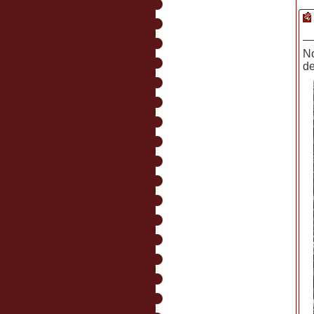
No
de