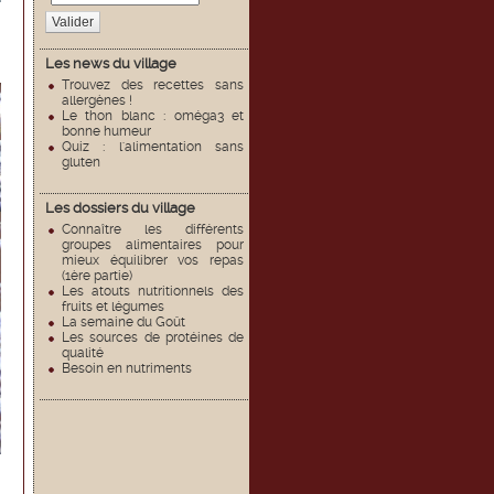
Valider
Les news du village
Trouvez des recettes sans
allergènes !
Le thon blanc : oméga3 et
bonne humeur
Quiz : l'alimentation sans
gluten
Les dossiers du village
Connaître les différents
groupes alimentaires pour
mieux équilibrer vos repas
(1ère partie)
Les atouts nutritionnels des
fruits et légumes
La semaine du Goût
Les sources de protéines de
qualité
Besoin en nutriments