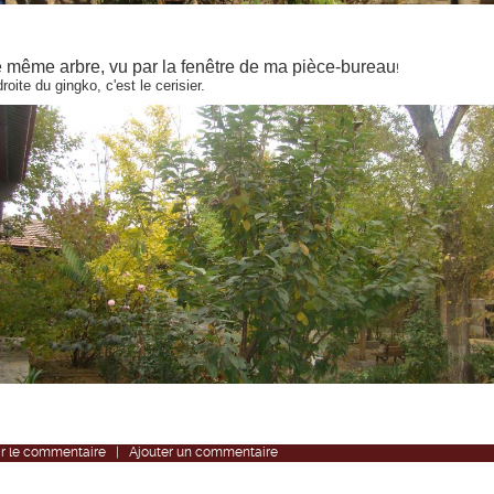
 même arbre, vu par la fenêtre de ma pièce-bureau
!
roite du gingko, c'est le cerisier.
r
le commentaire
|
Ajouter un commentaire