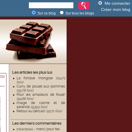
Me connecter
Créer mon blog
Sur ce blog
Sur tous les blogs
Les articles les plus lus
012
La fondue mongole
(11471
fois)
Curry de poulet aux pommes
(9578 fois)
Pour les amateurs de foule!
(9468 fois)
Image de calme et de
sérénité
(9359 fois)
Retour au bercail!
(9171 fois)
Les derniers commentaires
coucouuu - merci pour tes