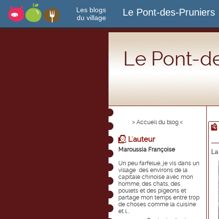
Les blogs
Le Pont-des-Pruniers
du village
Le Pont-de
> Accueil du blog <
L'auteur
Maroussia Françoise
La
Un peu farfelue, je vis dans un
village des environs de la
capitale chinoise avec mon
homme, des chats, des
poulets et des pigeons et
partage mon temps entre trop
de choses comme la cuisine
et l...