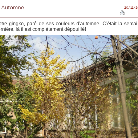
Automne
20/11/2
tre gingko, paré de ses couleurs d'automne. C'était la sema
rnière, là il est complètement dépouillé!