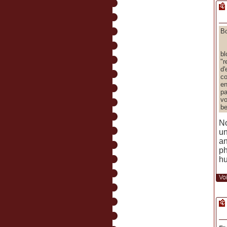
Bo
D
bl
"r
d
co
en
pa
vo
be
No
un
an
ph
hu
Voi