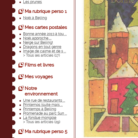
Les prunes
Ma rubrique perso 1
Noël à Beijing
Mes cartes postales
Bonne année 2013 à tou ...
Noël approche.....
Neige sur Beijing!
Dragons en tout genre
Image de calme et de s ...
> Tous les articles (
17
)
Films et livres
Mes voyages
Notre
environnement
Une rue de restaurants ...
Printemps (suite mais ...
Printemps à Beijing
Promenade au parc Sun ...
La fondue mongole
> Tous les articles (
29
)
Ma rubrique perso 5