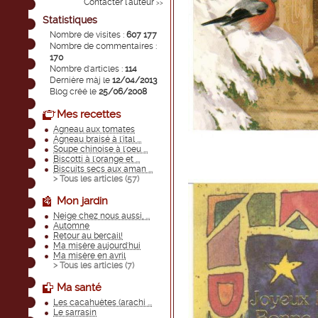
Contacter l'auteur
>>
Statistiques
Nombre de visites :
607 177
Nombre de commentaires :
170
Nombre d'articles :
114
Dernière màj le
12/04/2013
Blog créé le
25/06/2008
Mes recettes
Agneau aux tomates
Agneau braisé à l'ital ...
Soupe chinoise à l'oeu ...
Biscotti à l'orange et ...
Biscuits secs aux aman ...
> Tous les articles (
57
)
Mon jardin
Neige chez nous aussi, ...
Automne
Retour au bercail!
Ma misère aujourd'hui
Ma misère en avril
> Tous les articles (
7
)
Ma santé
Les cacahuètes (arachi ...
Le sarrasin