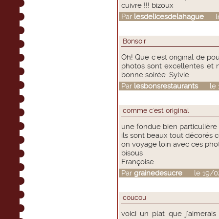
cuivre !!! bizoux
Par
lesdelicesdelahague
le 
Bonsoir
Oh! Que c'est original de p
photos sont excellentes et n
bonne soirée. Sylvie.
Par
lesbonsrestaurants
le 19
comme c'est original
une fondue bien particulière e
ils sont beaux tout décorés
on voyage loin avec ces pho
bisous
Françoise
Par
grainedesucre
le 19/02/
coucou
voici un plat que j'aimerai