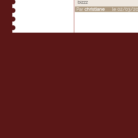
bizzz
Par
christiane
le 02/03/201