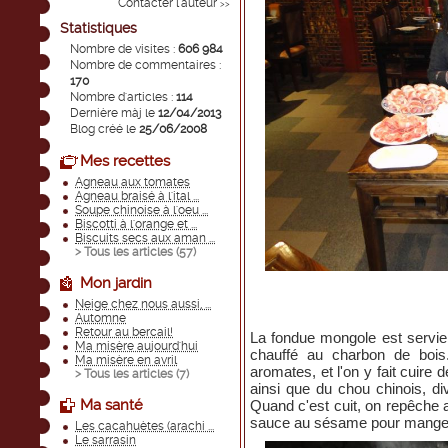
Contacter l'auteur
>>
Statistiques
Nombre de visites :
606 984
Nombre de commentaires :
170
Nombre d'articles :
114
Dernière màj le
12/04/2013
Blog créé le
25/06/2008
Mes recettes
Agneau aux tomates
Agneau braisé à l'ital ...
Soupe chinoise à l'oeu ...
Biscotti à l'orange et ...
Biscuits secs aux aman ...
> Tous les articles (
57
)
Mon jardin
Neige chez nous aussi, ...
Automne
Retour au bercail!
La fondue mongole est servie 
Ma misère aujourd'hui
chauffé au charbon de bois.
Ma misère en avril
aromates, et l'on y fait cuire
> Tous les articles (
7
)
ainsi que du chou chinois, div
Ma santé
Quand c'est cuit, on repêche 
sauce au sésame pour mange
Les cacahuètes (arachi ...
Le sarrasin