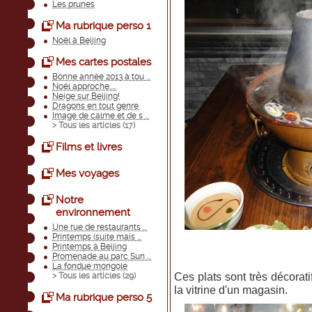
Les prunes
Ma rubrique perso 1
Noël à Beijing
Mes cartes postales
Bonne année 2013 à tou ...
Noël approche.....
Neige sur Beijing!
Dragons en tout genre
Image de calme et de s ...
> Tous les articles (
17
)
Films et livres
Mes voyages
Notre
environnement
Une rue de restaurants ...
Printemps (suite mais ...
Printemps à Beijing
Promenade au parc Sun ...
La fondue mongole
Ces plats sont très décorati
> Tous les articles (
29
)
la vitrine d'un magasin.
Ma rubrique perso 5