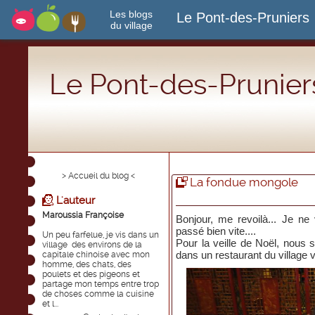
Les blogs
Le Pont-des-Pruniers
du village
Le Pont-des-Prunier
> Accueil du blog <
La fondue mongole
L'auteur
Maroussia Françoise
Bonjour, me revoilà... Je ne
passé bien vite....
Un peu farfelue, je vis dans un
Pour la veille de Noël, nou
village des environs de la
dans un restaurant du village v
capitale chinoise avec mon
homme, des chats, des
poulets et des pigeons et
partage mon temps entre trop
de choses comme la cuisine
et l...