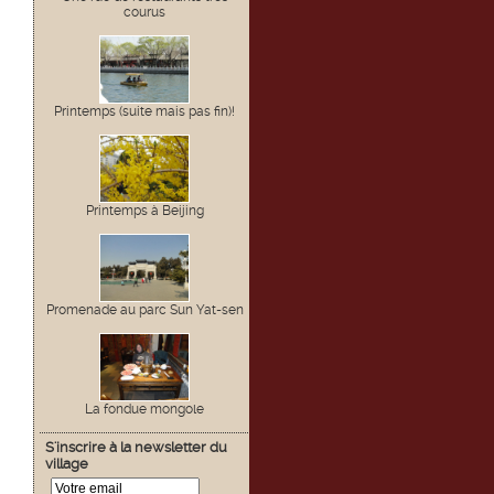
courus
Printemps (suite mais pas fin)!
Printemps à Beijing
Promenade au parc Sun Yat-sen
La fondue mongole
S'inscrire à la newsletter du
village