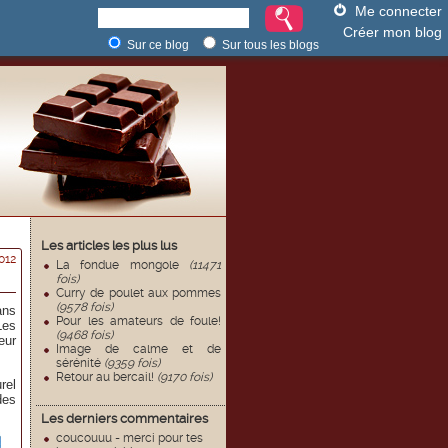
Me connecter
Créer mon blog
Sur ce blog
Sur tous les blogs
Les articles les plus lus
012
La fondue mongole
(11471
fois)
Curry de poulet aux pommes
(9578 fois)
ans
Pour les amateurs de foule!
Les
(9468 fois)
eur
Image de calme et de
sérénité
(9359 fois)
Retour au bercail!
(9170 fois)
rel
des
Les derniers commentaires
coucouuu - merci pour tes