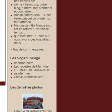
bon conseil biz ...
j'aime - beaucoup votre
blog,j'aimerai m'y promener
et connaitre ...
Bonsoir maroussia - Quelle
belle balade! Le printemps
tant attendu ...
Maroussia - En France tout
est en retard, tu verrais le
temps ...
que c'est beau ! - bien sûr
nous avons des forsythias
mais ...
> Plus de commentaires...
Les blogs du village
nadbruetclem
Les recettes de Marilyne
LES BONS RESTAURANTS
painfermier
Cheveux dans le vent
Les dernières photos
Une rue de restaurants très