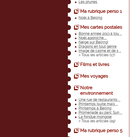
Les prunes
Ma rubrique perso 1
Noël à Beijing
Mes cartes postales
Bonne année 2013 à tou ...
Noël approche.....
Neige sur Beijing!
Dragons en tout genre
Image de calme et de s ...
> Tous les articles (
17
)
Films et livres
Mes voyages
Notre
environnement
Une rue de restaurants ...
Printemps (suite mais ...
Printemps à Beijing
Promenade au parc Sun ...
La fondue mongole
> Tous les articles (
29
)
Ma rubrique perso 5