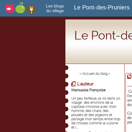
Les blogs
Le Pont-des-Pruniers
du village
Le Pont-de
> Accueil du blog <
L'auteur
Maroussia Françoise
Ce
l'
Un peu farfelue, je vis dans un
em
village des environs de la
ét
capitale chinoise avec mon
homme, des chats, des
Co
poulets et des pigeons et
de
partage mon temps entre trop
pa
de choses comme la cuisine
et l...