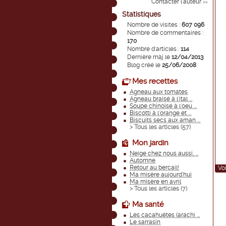
Contacter l'auteur
>>
Statistiques
Nombre de visites :
607 096
Nombre de commentaires :
170
Nombre d'articles :
114
Dernière màj le
12/04/2013
Blog créé le
25/06/2008
Mes recettes
Agneau aux tomates
Agneau braisé à l'ital ...
Soupe chinoise à l'oeu ...
Biscotti à l'orange et ...
Biscuits secs aux aman ...
> Tous les articles (
57
)
Mon jardin
Neige chez nous aussi, ...
Automne
Retour au bercail!
Voi
Ma misère aujourd'hui
Ma misère en avril
> Tous les articles (
7
)
Ma santé
Les cacahuètes (arachi ...
Le sarrasin