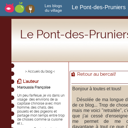
Les blogs
Le Pont-des-Pruniers
du village
Le Pont-des-Prunier
> Accueil du blog <
Retour au bercail!
L'auteur
Maroussia Françoise
Bonjour à toutes et tous!
Un peu farfelue, je vis dans un
Désolée de ma longue dis
village des environs de la
capitale chinoise avec mon
de ce blog... Trop de chose
homme, des chats, des
mais me voici "retraitée", c'
poulets et des pigeons et
que j'ai cessé d'enseigne
partage mon temps entre trop
de choses comme la cuisine
me permet de me co
et l...
davantage à tout ce que j