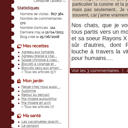
Contacter l'auteur
>>
particulier la cuisine et la p
Statistiques
mais pas seulement.. Je 
Nombre de visites :
607 364
souvent, car j'aime vraimen
Nombre de commentaires :
170
Nos chats, que je vo
Nombre d'articles :
114
tous partis vers un mo
Dernière màj le
12/04/2013
Blog créé le
25/06/2008
et sa soeur Rayons X 
sûr d'autres, dont P
Mes recettes
louche à travers la v
Agneau aux tomates
Agneau braisé à l'ital ...
pour humains....
Soupe chinoise à l'oeu ...
Biscotti à l'orange et ...
Biscuits secs aux aman ...
Voir
les
3
commentaires
|
> Tous les articles (
57
)
Mon jardin
Neige chez nous aussi, ...
Automne
Retour au bercail!
Ma misère aujourd'hui
Ma misère en avril
> Tous les articles (
7
)
Ma santé
Les cacahuètes (arachi ...
Le sarrasin