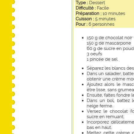
Type :
Dessert
Difficulté :
Facile
Préparation :
10 minutes
Cuisson :
5 minutes
Pour :
6 personnes
150 g de chocolat noir
150 g de mascarpone
60 g de sucre en poud
3 oeufs
1 pincée de sel
Séparez les blancs des
Dans un saladier, batte
obtenir une crème mo
Ajoutez alors le mas
être lisse, sans grumea
Ensuite, faites fondre 
Dans un bol, battez 
neige ferme.
Versez le chocolat f
sucre en remuant.
Incorporez délicatem
bas en haut.
Mettez cette crème d