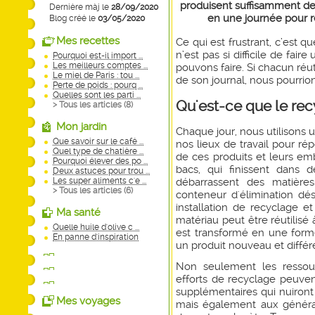
produisent suffisamment d
Dernière màj le
28/09/2020
en une journée pour re
Blog créé le
03/05/2020
Mes recettes
Ce qui est frustrant, c’est q
n’est pas si difficile de fair
Pourquoi est-il import ...
Les meilleurs comptes ...
pouvons faire. Si chacun réut
Le miel de Paris : tou ...
de son journal, nous pourrio
Perte de poids : pourq ...
Quelles sont les parti ...
Qu'est-ce que le re
> Tous les articles (
8
)
Mon jardin
Chaque jour, nous utilisons 
Que savoir sur le café ...
nos lieux de travail pour ré
Quel type de chatière ...
de ces produits et leurs emb
Pourquoi élever des po ...
bacs, qui finissent dans
Deux astuces pour trou ...
débarrassent des matière
Les super aliments c'e ...
> Tous les articles (
6
)
conteneur d'élimination dés
installation de recyclage e
Ma santé
matériau peut être réutilisé
Quelle huile d'olive c ...
est transformé en une forme
En panne d'inspiration
un produit nouveau et différ
Non seulement les ressour
efforts de recyclage peuve
supplémentaires qui nuiront
Mes voyages
mais également aux générat