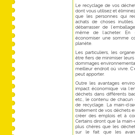
Le recyclage de vos déchet
dont vous utilisez et élimin
que les personnes qui rec
achats de choses inutiles
débarrasser de l'emballage
même de l'acheter. En c
économiser une somme cons
planète.
Les particuliers, les organ
être fiers de minimiser leurs
dommages environnementaux
meilleur endroit où vivre. C
peut apporter.
Outre les avantages envir
impact économique via l'e
déchets dans différents bacs
etc., le contenu de chacun
de recyclage. La main-d'œu
traitement de vos déchets es
créer des emplois et à con
Certains diront que la main
plus chères que les déchets
sur le fait que les avan