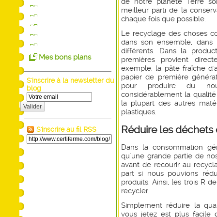
de notre planète Terre so
meilleur parti de la conserv
chaque fois que possible.
Le recyclage des choses cons
dans son ensemble, dans l
différents. Dans la producti
Mes bons plans
premières provient direct
exemple, la pâte fraîche d'
papier de première générati
S'inscrire à la newsletter du
pour produire du nou
blog
considérablement la qualité
la plupart des autres mat
Valider
plastiques.
Réduire les déchets
S'inscrire au fil RSS
Dans la consommation géné
qu'une grande partie de nos
avant de recourir au recycl
part si nous pouvions ré
produits. Ainsi, les trois R de
recycler.
Simplement réduire la qua
vous jetez est plus facile