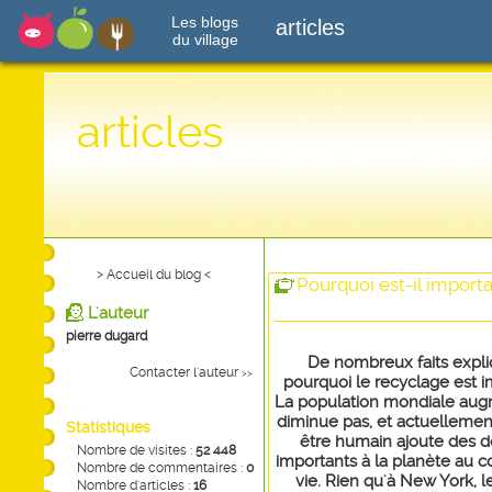
Les blogs
articles
du village
articles
> Accueil du blog <
Pourquoi est-il importa
L'auteur
pierre dugard
De nombreux faits expl
Contacter l'auteur
>>
pourquoi le recyclage est i
La population mondiale aug
diminue pas, et actuellemen
Statistiques
être humain ajoute des 
Nombre de visites :
52 448
importants à la planète au c
Nombre de commentaires :
0
vie. Rien qu'à New York, l
Nombre d'articles :
16