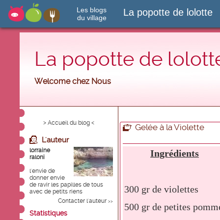
Les blogs
La popotte de lolotte
du village
La popotte de lolott
Welcome chez Nous
> Accueil du blog <
Gelée à la Violette
L'auteur
lorraine
Ingrédients
raloni
l'envie de
donner envie
de ravir les papilles de tous
300 gr de violettes
avec de petits riens
Contacter l'auteur
>>
500 gr de petites pomm
Statistiques