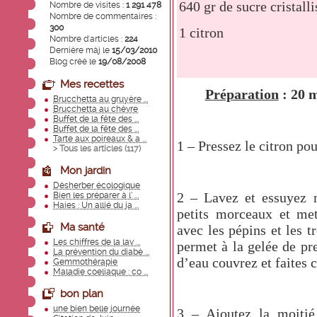
640 gr de sucre cristalli
Nombre de visites :
1 291 478
Nombre de commentaires :
300
1 citron
Nombre d'articles :
224
Dernière màj le
15/03/2010
Blog créé le
19/08/2008
Mes recettes
Préparation
: 20 
Brucchetta au gruyère ...
Brucchetta au chèvre
Buffet de la fête des ...
Buffet de la fête des ...
Tarte aux poireaux & a ...
1 – Pressez le citron pou
> Tous les articles (
117
)
Mon jardin
Désherber écologique
2 – Lavez et essuyez 
Bien les préparer à l’ ...
Haies : Un allié du ja ...
petits morceaux et met
Ma santé
avec les pépins et les t
Les chiffres de la lav ...
permet à la gelée de pr
La prévention du diabè ...
d’eau couvrez et faites 
Gemmothérapie
Maladie coeliaque : co ...
bon plan
une bien belle journée
3 – Ajoutez la moitié