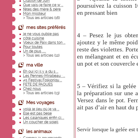
Citation de Juin
poursuivez la cuisson 1
Que vais-je faire ce w ...
fêtes des mère & père
en pressant bien
Mon mijoteur
> Tous les articles (
16
)
mes sites préférés
4 – Pesez le jus obten
je ne vous oublie pas
côté cuisine
ajoutez y le même poids
Voeux de Paix dans ton ...
Pour toutes
reste des violettes. Port
Un de plus ......
en mélangeant et en éc
> Tous les articles (
12
)
un pot et son couvercle 
ma ville
Eh oui içi il y a du s ...
Les Pennes-Mirabeau : ...
45 Festival Folkloriqu ...
FETE DE PAQUES
5 – Vérifiez si la gelée
Chez nous
la préparation sur une as
> Tous les articles (
13
)
Versez dans le pot. Fer
Mes voyages
ait pas d’air en haut du 
voilà le lieu où je va ...
Elle est pas belle
Les calanques enfin cl ...
Un coucher de soleil
Servir lorsque la gelée est
les animaux