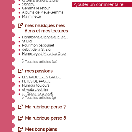
Gemma la gourmande
Ajouter un commentaire
Snoopy
Gemma le retour
Albums de Melle Gemma
Ma minette
mes musiques mes
films et mes lectures
Hommage à Monsieur Fer ...
St Eloi
Pour mon papounet
début de la St Eloi
Hommage à Maurice Druo
...
> Tous les articles (
41
)
mes passions
LES PAQUES EN GRECE
FETES DE PAQUE
Humour toujours
et voilà c'est fini
15 Décembre 2008
> Tous les articles (
9
)
Ma rubrique perso 7
Ma rubrique perso 8
Mes bons plans