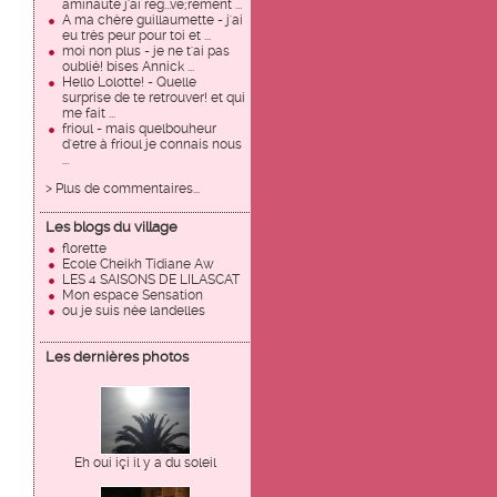
aminaute j'ai rég...ve;rement ...
A ma chère guillaumette - j'ai
eu très peur pour toi et ...
moi non plus - je ne t'ai pas
oublié! bises Annick ...
Hello Lolotte! - Quelle
surprise de te retrouver! et qui
me fait ...
frioul - mais quelbouheur
d'etre à frioul je connais nous
...
> Plus de commentaires...
Les blogs du village
florette
Ecole Cheikh Tidiane Aw
LES 4 SAISONS DE LILASCAT
Mon espace Sensation
ou je suis née landelles
Les dernières photos
Eh oui içi il y a du soleil