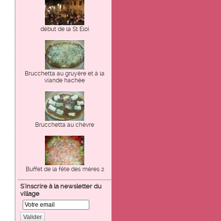
début de la St Eloi
Brucchetta au gruyère et à la
viande hachée
Brucchetta au chèvre
Buffet de la fête des mères 2
S'inscrire à la newsletter du
village
Valider