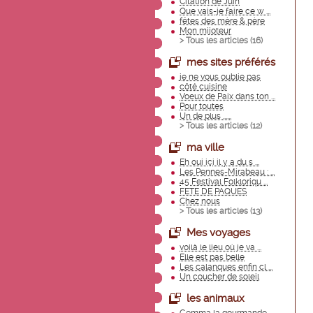
Citation de Juin
Que vais-je faire ce w ...
fêtes des mère & père
Mon mijoteur
> Tous les articles (
16
)
mes sites préférés
je ne vous oublie pas
côté cuisine
Voeux de Paix dans ton ...
Pour toutes
Un de plus ......
> Tous les articles (
12
)
ma ville
Eh oui içi il y a du s ...
Les Pennes-Mirabeau : ...
45 Festival Folkloriqu ...
FETE DE PAQUES
Chez nous
> Tous les articles (
13
)
Mes voyages
voilà le lieu où je va ...
Elle est pas belle
Les calanques enfin cl ...
Un coucher de soleil
les animaux