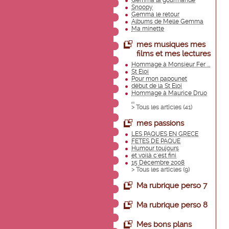
Gemma la gourmande
Snoopy
Gemma le retour
Albums de Melle Gemma
Ma minette
mes musiques mes
films et mes lectures
Hommage à Monsieur Fer ...
St Eloi
Pour mon papounet
début de la St Eloi
Hommage à Maurice Druo
...
> Tous les articles (
41
)
mes passions
LES PAQUES EN GRECE
FETES DE PAQUE
Humour toujours
et voilà c'est fini
15 Décembre 2008
> Tous les articles (
9
)
Ma rubrique perso 7
Ma rubrique perso 8
Mes bons plans