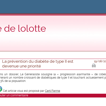
 de lolotte
La prévention du diabète de type II est
19/08/2
devenue une priorité
ns un dossier, Le Généraliste souligne la « progression alarmante » de l'obés
nérant un nombre croissant de diabétiques de type II et touchant actuellement p
 3% de la population.
Cet article vous est proposé par
Certi'Ferme
outer un commentaire