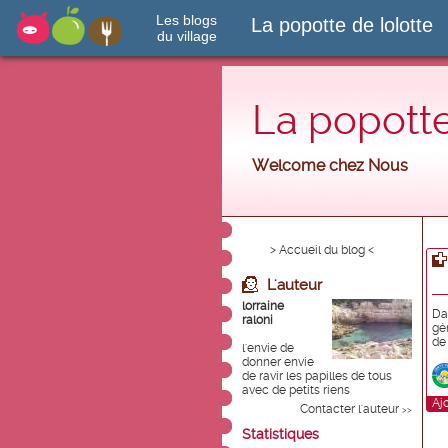
Les blogs
La popotte de lolotte
du village
La popotte
Welcome chez Nous
> Accueil du blog <
L'auteur
lorraine
Da
raloni
gé
de
l'envie de
donner envie
de ravir les papilles de tous
avec de petits riens
Aj
Contacter l'auteur
>>
Statistiques