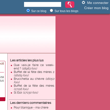
Me connecter
Créer mon blog
Sur ce blog
Sur tous les blogs
Les articles les plus lus
008
Que vais-je faire ce week-
end ?
(18983 fois)
Buffet de la fête des mères 2
(18169 fois)
ité
Brucchetta au chèvre
(18050
lus
fois)
Buffet de la fête des mères
(17216 fois)
St Eloi
(17030 fois)
Les derniers commentaires
Pour titanique - ma chère