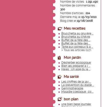
Nombre de visites :
1 291 490
Nombre de commentaires :
300
Nombre d'articles :
224
Dernière màj le
15/03/2010
Blog créé le
19/08/2008
Mes recettes
Brucchetta au gruyère ...
Brucchetta au chèvre
Buffet de la fête des ...
Buffet de la fête des ...
Tarte aux poireaux & a ...
> Tous les articles (
117
)
Mon jardin
Désherber écologique
Bien les préparer à l’ ...
Haies : Un allié du ja ...
Ma santé
Les chiffres de la lav ...
La prévention du diabè ...
Gemmothérapie
Maladie coeliaque : co ...
bon plan
une bien belle journée