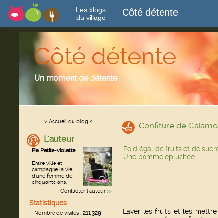
Les blogs
Côté détente
du village
Côté détente
Un moment de détente
> Accueil du blog <
Confiture de Calamo
L'auteur
Poid égal de fruits et de sucre
Pia Petite-violette
Une pomme épluchée.
Entre ville et
campagne la vie
d'une femme de
cinquante ans.
Contacter l'auteur
>>
Statistiques
Laver les fruits et les mettr
Nombre de visites :
211 329