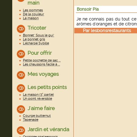
main
Bonsoir Pia
Les pommes
De la couleur
La maison
Je ne connais pas du tout ce 
arômes d'oranges et de citrons 
Tricoter
Par
lesbonsrestaurants
le
Bonnet" Sous le gui"
Le bonnet gris
L'écharpe Sybille
Pour offrir
Petite pochette de sac ...
Les chaussons facile à ...
Mes voyages
Les petits points
La maison (3° partie)
Un point réversible
J'aime faire
Courge butternut
Tapenade
Jardin et véranda
Orchidée phalaenopsis