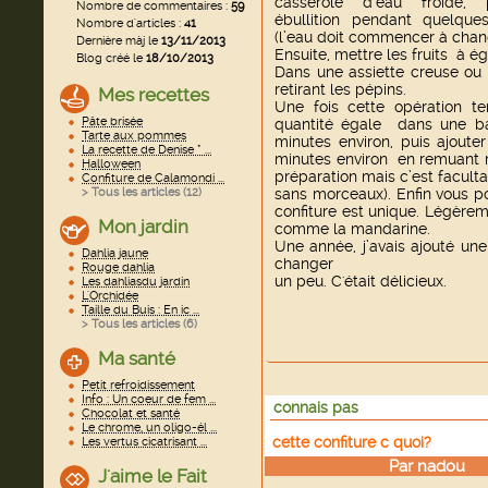
casserole d’eau froide, 
Nombre de commentaires :
59
ébullition pendant quelque
Nombre d'articles :
41
(l’eau doit commencer à chan
Dernière màj le
13/11/2013
Ensuite, mettre les fruits à ég
Blog créé le
18/10/2013
Dans une assiette creuse ou 
retirant les pépins.
Mes recettes
Une fois cette opération ter
Pâte brisée
quantité égale dans une bas
Tarte aux pommes
minutes environ, puis ajout
La recette de Denise * ...
minutes environ en remuant r
Halloween
préparation mais c’est facultat
Confiture de Calamondi ...
> Tous les articles (
12
)
sans morceaux). Enfin vous p
confiture est unique. Légère
Mon jardin
comme la mandarine.
Une année, j’avais ajouté une
Dahlia jaune
changer
Rouge dahlia
un peu. C'était délicieux.
Les dahliasdu jardin
L'Orchidée
Taille du Buis : En ic ...
> Tous les articles (
6
)
Ma santé
Petit refroidissement
Info : Un coeur de fem ...
connais pas
Chocolat et santé
Le chrome, un oligo-él ...
cette confiture c quoi?
Les vertus cicatrisant ...
Par
nadou
le
J'aime le Fait