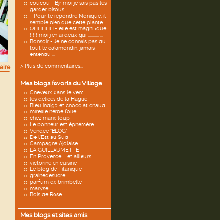
coucou - Bjr moi je sais pas les
garder bisous ...
- Pour te répondre Monique, il
semble bien que cette plante ...
OHHHHH - elle est magnifique
!!!!! moi j'en ai deux qui ........... ...
Bonsoir - Je ne connais pas du
tout le calamondin, jamais
entendu ...
> Plus de commentaires...
aire
Mes blogs favoris du Village
Cheveux dans le vent
les delices de la Hague
Bleu indigo et chocolat chaud
mireille herbe folle
chez marie loup
Le bonheur est éphémère...
Vendée "BLOG"
De l'Est au Sud
Campagne Ajolaise
LA GUILLAUMETTE
En Provence ... et ailleurs
victorine en cuisine
Le blog de Titanique
grainedesucre
parfum de brimbelle
maryse
Bois de Rose
Mes blogs et sites amis