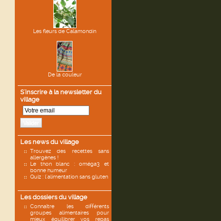
Les fleurs de Calamondin
De la couleur
S'inscrire à la newsletter du
village
Valider
Les news du village
Trouvez des recettes sans
allergènes !
Le thon blanc : oméga3 et
bonne humeur
Quiz : l'alimentation sans gluten
Les dossiers du village
Connaître les différents
groupes alimentaires pour
mieux équilibrer vos repas