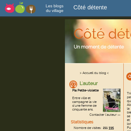
Les blogs
Côté détente
du village
Côté dét
Un moment de détente
> Accueil du blog <
L'auteur
Pia Petite-violette
Tri
pe
Entre ville et
qu
campagne la vie
Al
d'une femme de
la
cinquante ans.
bie
Contacter l'auteur
>>
se
et
Statistiques
lo
Pu
Nombre de visites :
211 335