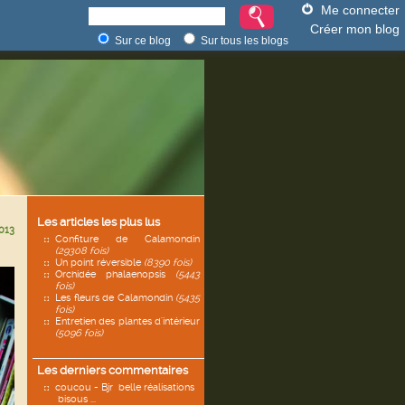
Me connecter
Créer mon blog
Sur ce blog
Sur tous les blogs
Les articles les plus lus
013
Confiture de Calamondin
(29308 fois)
Un point réversible
(8390 fois)
Orchidée phalaenopsis
(5443
fois)
Les fleurs de Calamondin
(5435
fois)
Entretien des plantes d'intérieur
(5096 fois)
Les derniers commentaires
coucou - Bjr belle réalisations
bisous ...