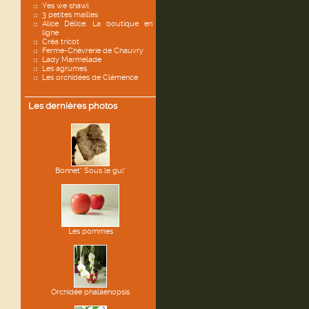
Yes we shawl
3 petites mailles
Alice Délice. La boutique en
ligne
Créa tricot
Ferme-Chèvrerie de Chauvry
Lady Marmelade
Les agrumes
Les orchidées de Clémence
Les dernières photos
Bonnet" Sous le gui"
Les pommes
Orchidée phalaenopsis