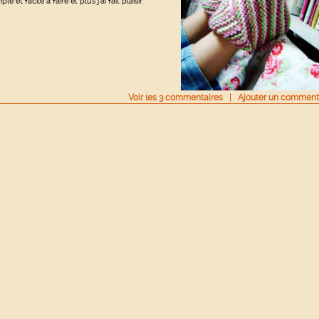
ple et facile à faire et plus j'ai fait plaisir.
Voir
les
3
commentaires
|
Ajouter un comment