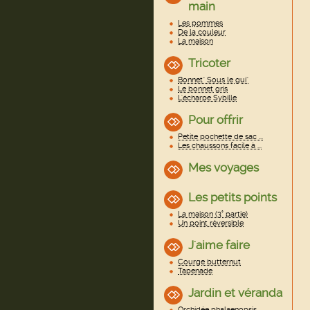
main
Les pommes
De la couleur
La maison
Tricoter
Bonnet" Sous le gui"
Le bonnet gris
L'écharpe Sybille
Pour offrir
Petite pochette de sac ...
Les chaussons facile à ...
Mes voyages
Les petits points
La maison (3° partie)
Un point réversible
J'aime faire
Courge butternut
Tapenade
Jardin et véranda
Orchidée phalaenopsis