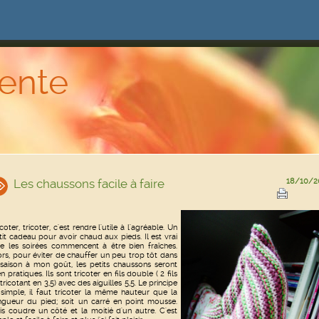
ente
Les chaussons facile à faire
18/10/2
coter, tricoter, c'est rendre l'utile à l'agréable. Un
tit cadeau pour avoir chaud aux pieds. Il est vrai
e les soirées commencent à être bien fraîches.
ors, pour éviter de chauffer un peu trop tôt dans
 saison à mon goût, les petits chaussons seront
n pratiques. Ils sont tricoter en fils double ( 2 fils
 tricotant en 3,5) avec des aiguilles 5,5. Le principe
 simple, il faut tricoter la même hauteur que la
ngueur du pied; soit un carré en point mousse.
is coudre un côté et la moitié d'un autre. C'est