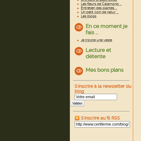
Les fleurs de Calamond ...
Entretien des plantes ...
Un petit coin de natur ...
Les blogs
En ce moment je
fais ...
Je tricote une veste
Lecture et
détente
Mes bons plans
S'inscrire à la newsletter du
blog
Valider
S'inscrire au fil RSS