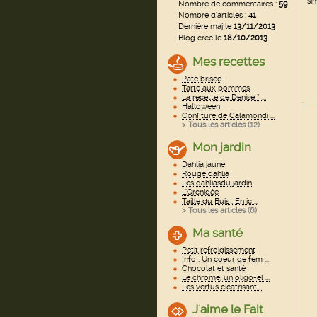
sim
Nombre de commentaires :
59
Nombre d'articles :
41
Dernière màj le
13/11/2013
Blog créé le
18/10/2013
Mes recettes
Pâte brisée
Tarte aux pommes
La recette de Denise * ...
Halloween
Confiture de Calamondi ...
> Tous les articles (
12
)
Mon jardin
Dahlia jaune
Rouge dahlia
Les dahliasdu jardin
L'Orchidée
Taille du Buis : En ic ...
> Tous les articles (
6
)
Ma santé
Petit refroidissement
Info : Un coeur de fem ...
Chocolat et santé
Le chrome, un oligo-él ...
Les vertus cicatrisant ...
J'aime le Fait