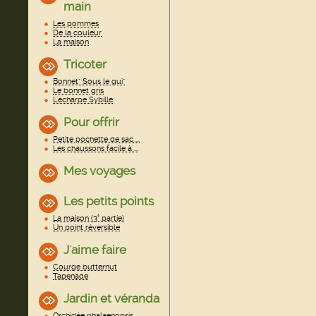
main
Les pommes
De la couleur
La maison
Tricoter
Bonnet" Sous le gui"
Le bonnet gris
L'écharpe Sybille
Pour offrir
Petite pochette de sac ...
Les chaussons facile à ...
Mes voyages
Les petits points
La maison (3° partie)
Un point réversible
J'aime faire
Courge butternut
Tapenade
Jardin et véranda
Orchidée phalaenopsis