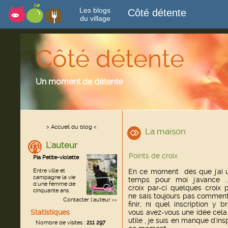
Les blogs
Côté détente
du village
Côté détente
Un moment de détente
> Accueil du blog <
La maison
L'auteur
Points de croix
Pia Petite-violette
Entre ville et
En ce moment dès que j'ai 
campagne la vie
temps pour moi j'avance ..
d'une femme de
croix par-ci quelques croix p
cinquante ans.
ne sais toujours pas comment 
Contacter l'auteur
>>
finir, ni quel inscription y b
Statistiques
vous avez-vous une idée cela
utile , je suis en manque d'ins
Nombre de visites :
211 297