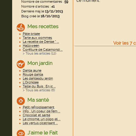
ce moment.
Nombre de commentaires :
59
Nombre d'articles :
41
Dernière màj le
13/11/2013
Blog créé le
18/10/2013
Mes recettes
Pâte brisée
Tarte aux pommes
La recette de Denise * ...
Voir
les
7
c
Halloween
Confiture de Calamondi ...
> Tous les articles (
12
)
Mon jardin
Dahlia jaune
Rouge dahlia
Les dahliasdu jardin
L'Orchidée
Taille du Buis : En ic ...
> Tous les articles (
6
)
Ma santé
Petit refroidissement
Info : Un coeur de fem ...
Chocolat et santé
Le chrome, un oligo-él ...
Les vertus cicatrisant ...
J'aime le Fait