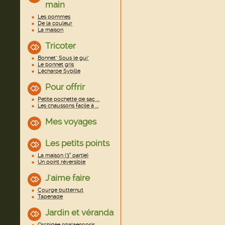
main
Les pommes
De la couleur
La maison
Tricoter
Bonnet" Sous le gui"
Le bonnet gris
L'écharpe Sybille
Pour offrir
Petite pochette de sac ...
Les chaussons facile à ...
Mes voyages
Les petits points
La maison (3° partie)
Un point réversible
J'aime faire
Courge butternut
Tapenade
Jardin et véranda
Orchidée phalaenopsis