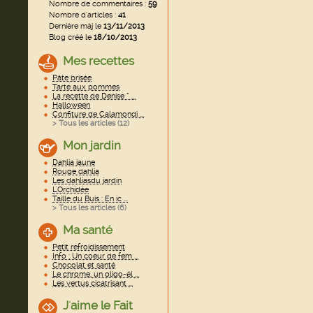
Nombre de commentaires :
59
Nombre d'articles :
41
Dernière màj le
13/11/2013
Blog créé le
18/10/2013
Mes recettes
Pâte brisée
Tarte aux pommes
La recette de Denise * ...
Halloween
Confiture de Calamondi ...
> Tous les articles (
12
)
Mon jardin
Dahlia jaune
Rouge dahlia
Les dahliasdu jardin
L'Orchidée
Taille du Buis : En ic ...
> Tous les articles (
6
)
Ma santé
Petit refroidissement
Info : Un coeur de fem ...
Chocolat et santé
Le chrome, un oligo-él ...
Les vertus cicatrisant ...
J'aime le Fait