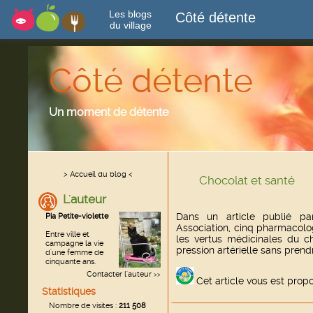
Les blogs
Côté détente
du village
Côté détente
Un moment de détente
> Accueil du blog <
Chocolat et santé
L'auteur
Dans un article publié pa
Pia Petite-violette
Association, cinq pharmacolo
Entre ville et
les vertus médicinales du ch
campagne la vie
pression artérielle sans prend
d'une femme de
cinquante ans.
Contacter l'auteur
>>
Cet article vous est prop
Statistiques
Nombre de visites :
211 508