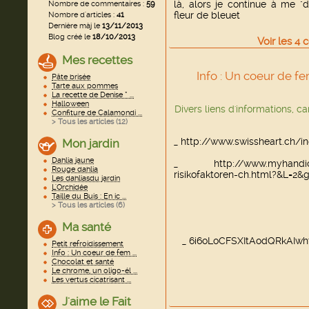
là, alors je continue à me "d
Nombre de commentaires :
59
fleur de bleuet
Nombre d'articles :
41
Dernière màj le
13/11/2013
Blog créé le
18/10/2013
Voir
les
4
c
Mes recettes
Info : Un coeur de fe
Pâte brisée
Tarte aux pommes
La recette de Denise * ...
Halloween
Divers liens d'informations, ca
Confiture de Calamondi ...
> Tous les articles (
12
)
_
http://www.swissheart.ch/i
Mon jardin
Dahlia jaune
_
http://www.myhandic
Rouge dahlia
risikofaktoren-ch.html?&L=2&g
Les dahliasdu jardin
L'Orchidée
Taille du Buis : En ic ...
> Tous les articles (
6
)
Ma santé
_ 6i6oLoCFSXItAodQRkAIw
h
Petit refroidissement
Info : Un coeur de fem ...
Chocolat et santé
Le chrome, un oligo-él ...
Les vertus cicatrisant ...
J'aime le Fait