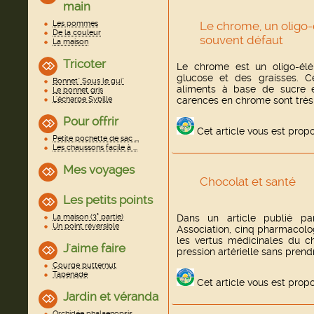
main
Les pommes
Le chrome, un oligo-
De la couleur
souvent défaut
La maison
Tricoter
Le chrome est un oligo-él
glucose et des graisses. 
Bonnet" Sous le gui"
aliments à base de sucre e
Le bonnet gris
L'écharpe Sybille
carences en chrome sont très 
Pour offrir
Cet article vous est prop
Petite pochette de sac ...
Les chaussons facile à ...
Mes voyages
Chocolat et santé
Les petits points
La maison (3° partie)
Dans un article publié pa
Un point réversible
Association, cinq pharmacolo
les vertus médicinales du ch
J'aime faire
pression artérielle sans prend
Courge butternut
Tapenade
Cet article vous est prop
Jardin et véranda
Orchidée phalaenopsis