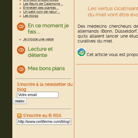
Les fleurs de Calamond ...
Les vertus cicatrisan
Entretien des plantes ...
Un petit coin de natur ...
du miel vont être év
Les blogs
En ce moment je
Des médecins chercheurs de q
fais ...
allemands (Bonn, Düsseldorf,
qu'ils allaient lancer une ét
Je tricote une veste
curatives du miel.
Lecture et
détente
Cet article vous est prop
Mes bons plans
S'inscrire à la newsletter du
blog
Valider
S'inscrire au fil RSS