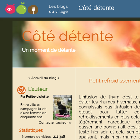
Les blogs
Côté détente
du village
Côté détente
Un moment de détente
> Accueil du blog <
Petit refroidissemen
L'auteur
L'infusion de thym c'est l
Pia Petite-violette
éviter les rhumes hivernaux, 
Entre ville et
connaissais pas l'infusion de
campagne la vie
bleuet pour lutter co
d'une femme de
refroidissements en plus cela
cinquante ans.
légèrement narcotique, 
Contacter l'auteur
>>
passer une bonne nuit c'est pa
Statistiques
testé hier soir et cela sembl
apaisant, mais mon rhume e
Nombre de visites :
211 346