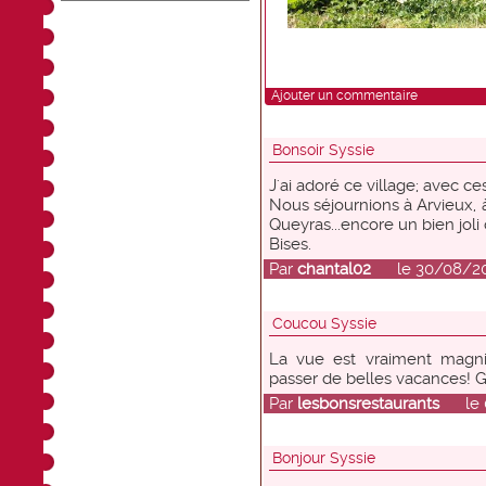
Ajouter un commentaire
Bonsoir Syssie
J'ai adoré ce village; avec ce
Nous séjournions à Arvieux, 
Queyras...encore un bien joli
Bises.
Par
chantal02
le 30/08/201
Coucou Syssie
La vue est vraiment magni
passer de belles vacances! G
Par
lesbonsrestaurants
le 02
Bonjour Syssie