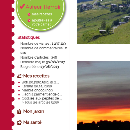
mes recettes
ajoutez-les à
votre carnet
Statistiques
Nombre de visites :
1 237 129
Nombre de commentaires :
2
020
Nombre d'articles :
346
Dernière màj le
30/08/2017
Blog créé le
13/08/2013
Mes recettes
Rôti de porc farci aux ...
Terrine de saumon
Marbré choco/noix
Hachis parmentier de c ...
Cookies aux pépites de ...
> Tous les articles (
268
)
Mon jardin
Ma santé