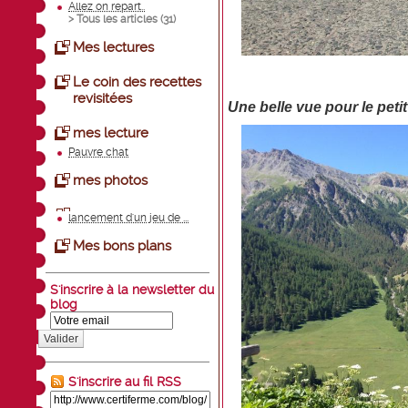
Allez on repart..
> Tous les articles (
31
)
Mes lectures
Le coin des recettes
revisitées
Une belle vue pour le peti
mes lecture
Pauvre chat
mes photos
lancement d'un jeu de ...
Mes bons plans
S'inscrire à la newsletter du
blog
Valider
S'inscrire au fil RSS