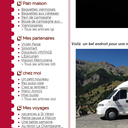
Pain maison
Baguettes viennoises
Baguettes aux céréales
Pain de campagne
Boule de campagne aux ...
Viennoiseries
> Tous les articles (
9
)
Mes partenaires
Voilà un bel endroit pour une 
Vivien Paille
Silikomart
Douceurs VINTAGE
L'Epicurien
Maison Petricorena
> Tous les articles (
16
)
chez moi
Un petit nouveau
Pas aussi jolie
C'est la rentrée !!
Merci Annick
Miel (suite)
> Tous les articles (
20
)
Mes voyages
vacances à St Véran
Petite pause à Mâcon
Une petite semaine
Au revoir La Champagne ...