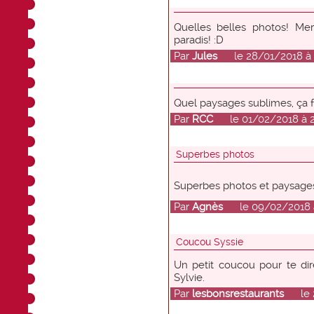
Quelles belles photos! Me
paradis! :D
Par
Jules
le 28/01/2018 à 
Quel paysages sublimes, ça fa
Par
RCC
le 01/02/2018 à 2
Superbes photos
Superbes photos et paysages
Par
Agnès
le 09/02/2018 à
Coucou Syssie
Un petit coucou pour te dir
Sylvie.
Par
lesbonsrestaurants
le 23