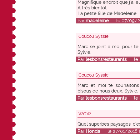
Magnifique endroit que j'ai e
A très bientôt,
La petite fille de Madeleine
Par
madeleine
le 07/09/201
Coucou Syssie
Marc se joint à moi pour te
Sylvie.
Par
lesbonsrestaurants
le 23
Coucou Syssie
Marc et moi te souhaiton
bisous de nous deux. Sylvie.
Par
lesbonsrestaurants
le 01
WOW
Quel superbes paysages, c'es
Par
Honda
le 27/01/2018 à