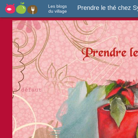
Les blogs
Prendre le thé chez S
du village