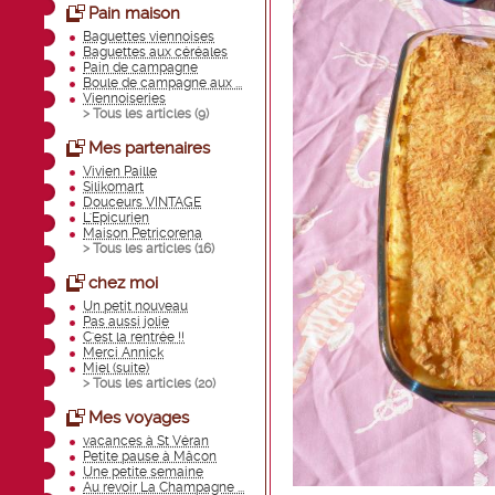
Pain maison
Baguettes viennoises
Baguettes aux céréales
Pain de campagne
Boule de campagne aux ...
Viennoiseries
> Tous les articles (
9
)
Mes partenaires
Vivien Paille
Silikomart
Douceurs VINTAGE
L'Epicurien
Maison Petricorena
> Tous les articles (
16
)
chez moi
Un petit nouveau
Pas aussi jolie
C'est la rentrée !!
Merci Annick
Miel (suite)
> Tous les articles (
20
)
Mes voyages
vacances à St Véran
Petite pause à Mâcon
Une petite semaine
Au revoir La Champagne ...