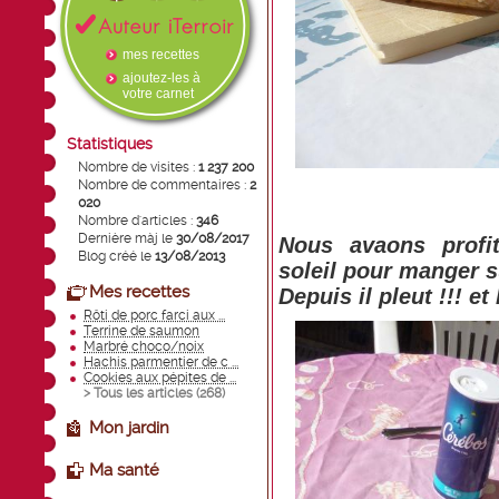
mes recettes
ajoutez-les à
votre carnet
Statistiques
Nombre de visites :
1 237 200
Nombre de commentaires :
2
020
Nombre d'articles :
346
Dernière màj le
30/08/2017
Nous avaons profi
Blog créé le
13/08/2013
soleil pour manger su
Mes recettes
Depuis il pleut !!! e
Rôti de porc farci aux ...
Terrine de saumon
Marbré choco/noix
Hachis parmentier de c ...
Cookies aux pépites de ...
> Tous les articles (
268
)
Mon jardin
Ma santé