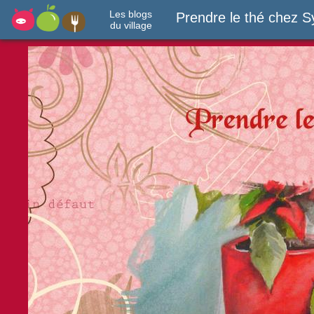
Les blogs
Prendre le thé chez S
du village