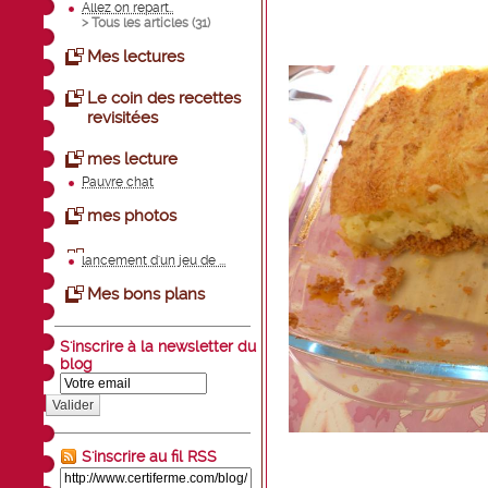
Allez on repart..
> Tous les articles (
31
)
Mes lectures
Le coin des recettes
revisitées
mes lecture
Pauvre chat
mes photos
lancement d'un jeu de ...
Mes bons plans
S'inscrire à la newsletter du
blog
Valider
S'inscrire au fil RSS