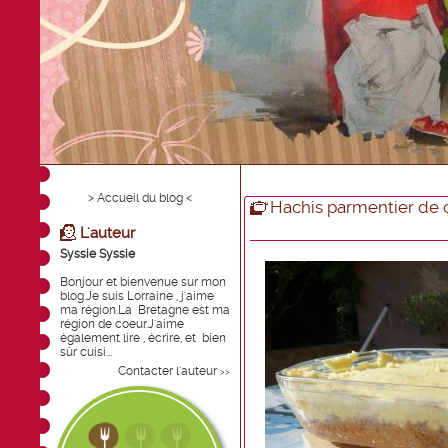
> Accueil du blog <
Hachis parmentier de
L'auteur
Syssie Syssie
Bonjour et bienvenue sur mon
blog.Je suis Lorraine , j'aime
ma région.La Bretagne est ma
région de coeur.J'aime
également lire , écrire, et bien
sûr cuisi...
Contacter l'auteur
>>