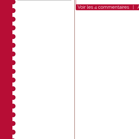
Voir
les
4
commentaires
|