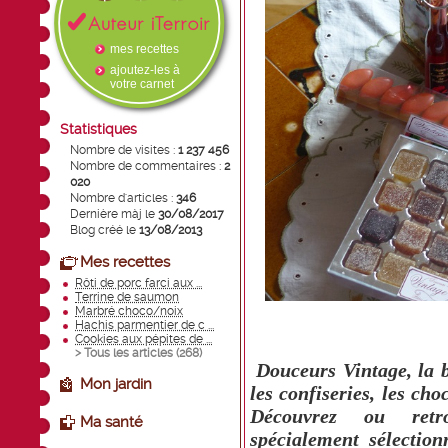
mes recettes
ajoutez-les à
votre carnet
Statistiques
Nombre de visites :
1 237 456
Nombre de commentaires :
2
020
Nombre d'articles :
346
Dernière màj le
30/08/2017
Blog créé le
13/08/2013
Mes recettes
Rôti de porc farci aux ...
Terrine de saumon
Marbré choco/noix
Hachis parmentier de c ...
Cookies aux pépites de ...
> Tous les articles (
268
)
Douceurs Vintage, la b
Mon jardin
les confiseries, les choc
Découvrez ou retr
Ma santé
spécialement sélectio