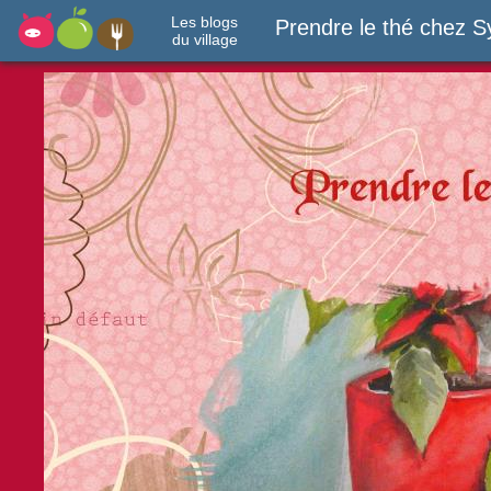
Les blogs
Prendre le thé chez S
du village