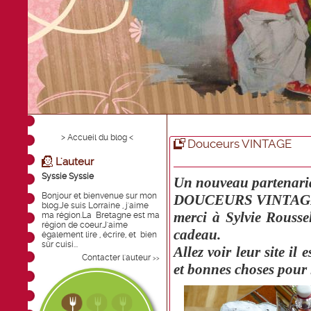
> Accueil du blog <
Douceurs VINTAGE
L'auteur
Syssie Syssie
Un nouveau partenaria
Bonjour et bienvenue sur mon
DOUCEURS VINTAG
blog.Je suis Lorraine , j'aime
merci à Sylvie Roussel
ma région.La Bretagne est ma
région de coeur.J'aime
cadeau.
également lire , écrire, et bien
sûr cuisi...
Allez voir leur site il 
Contacter l'auteur
>>
et bonnes choses pour 