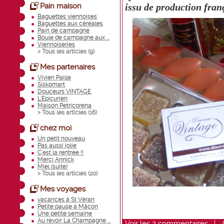
issu de production fran
Pain maison
Baguettes viennoises
Baguettes aux céréales
Pain de campagne
Boule de campagne aux ...
Viennoiseries
> Tous les articles (
9
)
Mes partenaires
Vivien Paille
Silikomart
Douceurs VINTAGE
L'Epicurien
Maison Petricorena
> Tous les articles (
16
)
chez moi
Un petit nouveau
Pas aussi jolie
C'est la rentrée !!
Merci Annick
Miel (suite)
> Tous les articles (
20
)
Mes voyages
vacances à St Véran
Petite pause à Mâcon
Une petite semaine
Au revoir La Champagne ...
Voir
les
2
commentaires
|