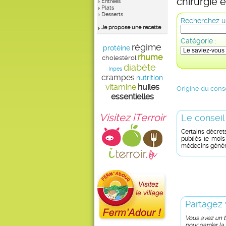
chirurgie 
Entrées
Plats
Desserts
Recherchez un
Je propose une recette
Catégorie :
régime
protéine
rhume
cholestérol
diabète
Inpes
crampes
nutrition
vitamine
huiles
Origine du conse
essentielles
Visitez iTerroir
Le conseil
Certains décrets
publiés le mois 
médecins généra
Partagez 
Vous avez un tr
pour garder la