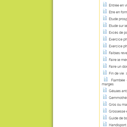
Entrée en v
Etre en for
Etude prosp
Etude sur l
Excès de po
Exercice p
Exercice ph
Faibles rev
Faire le mé
Faire un d
Fin de vie :
Flambée d
marges
Gélules anti
Gemmothér
Gros ou maig
Grossesse e
Guide de b
Handisport.