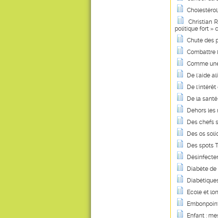
Cholestérol,
Christian 
politique fort »
Chute des p
Combattre 
Comme une d
De l'aide al
De l'intérêt
De la santé 
Dehors les
Des chefs s
Des os soli
Des spots 
Désinfecter
Diabète de 
Diabétiques
Ecole et lo
Embonpoint 
Enfant : me