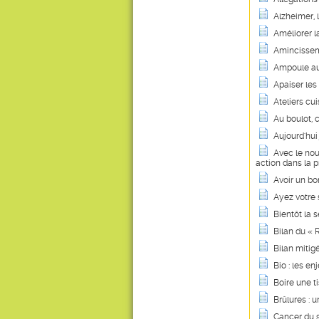
Alzheimer, 
Améliorer l
Amincisseme
Ampoule aux
Apaiser le
Ateliers cu
Au boulot, c
Aujourd'hui
Avec le no
action dans la 
Avoir un b
Ayez votre 
Bientôt la 
Bilan du « 
Bilan mitig
Bio : les e
Boire une t
Brûlures : u
Cancer du s