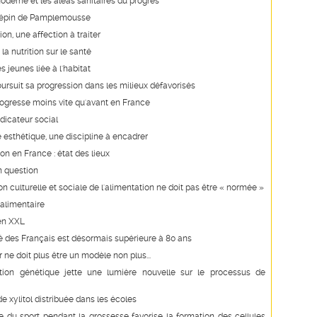
erne et les aléas sanitaires du progrès
 Pépin de Pamplemousse
on, une affection à traiter
la nutrition sur le santé
s jeunes liée à l'habitat
oursuit sa progression dans les milieux défavorisés
rogresse moins vite qu'avant en France
ndicateur social
e esthétique, une discipline à encadrer
on en France : état des lieux
 question
n culturelle et sociale de l'alimentation ne doit pas être « normée »
 alimentaire
en XXL
é des Français est désormais supérieure à 80 ans
 ne doit plus être un modèle non plus...
ion génétique jette une lumière nouvelle sur le processus de
de xylitol distribuée dans les écoles
e du sport pendant la grossesse favorise la formation des cellules