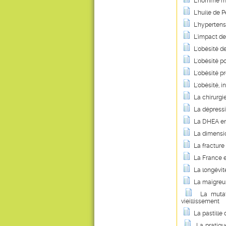
L'homme mod
L'huile de
L'hypertensi
L'impact de 
L'obésité de
L'obésité p
L'obésité p
L'obésité, i
La chirurgi
La dépressi
La DHEA en
La dimensio
La fracture
La France 
La longévit
La maigreur
La mutat
vieillissement
La pastille 
La pratiqu