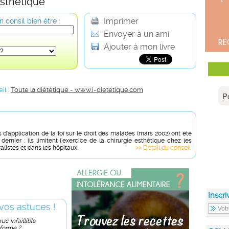
esthétique
Imprimer
 consil bien être :
Envoyer à un ami
Ajouter à mon livre
il :
Toute la diététique - www.i-dietetique.com
 d'application de la loi sur le droit des malades (mars 2002) ont été
dernier : ils limitent l'exercice de la chirurgie esthétique chez les
listes et dans les hôpitaux.
>> Détail du conseil
Inscri
vos astuces !
uc infaillible
 forme ?