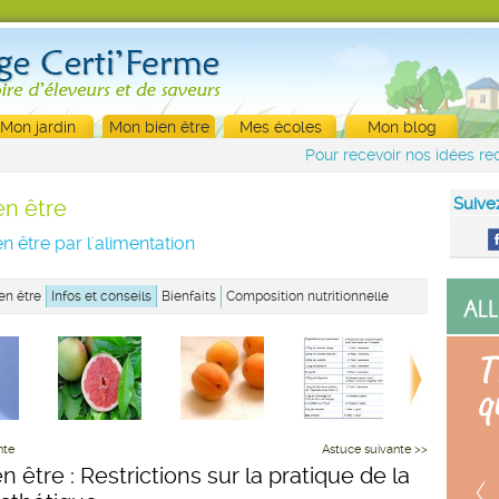
Mon jardin
Mon bien être
Mes écoles
Mon blog
Pour recevoir nos idées rec
Suive
en être
n être par l'alimentation
en être
Infos et conseils
Bienfaits
Composition nutritionnelle
nte
Astuce suivante >>
n être : Restrictions sur la pratique de la