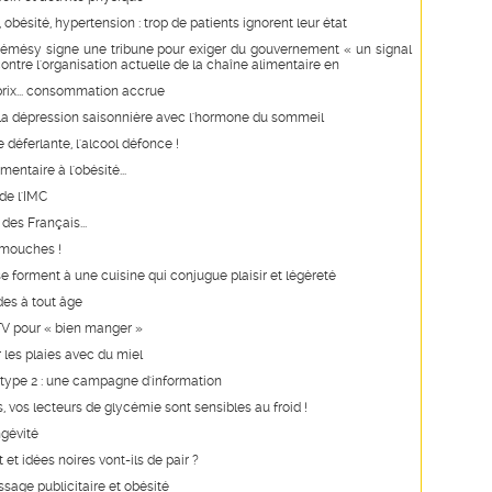
 obésité, hypertension : trop de patients ignorent leur état
Rémésy signe une tribune pour exiger du gouvernement « un signal
 contre l'organisation actuelle de la chaîne alimentaire en
rix... consommation accrue
la dépression saisonnière avec l'hormone du sommeil
éferlante, l'alcool défonce !
imentaire à l'obésité...
 de l'IMC
des Français...
 mouches !
e forment à une cuisine qui conjugue plaisir et légèreté
des à tout âge
TV pour « bien manger »
 les plaies avec du miel
type 2 : une campagne d'information
, vos lecteurs de glycémie sont sensibles au froid !
ngévité
et idées noires vont-ils de pair ?
ssage publicitaire et obésité