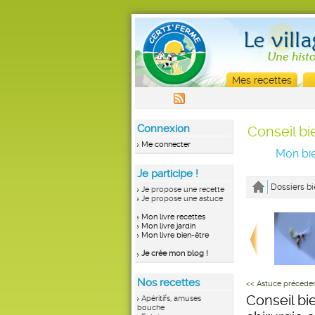
Mes recettes
Connexion
Conseil bi
Me connecter
Mon bie
Je participe !
Dossiers bi
Je propose une recette
Je propose une astuce
Mon livre recettes
Mon livre jardin
Mon livre bien-être
Je crée mon blog !
Nos recettes
<< Astuce précéde
Conseil bie
Apéritifs, amuses
bouche