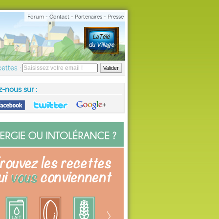
Forum
-
Contact
-
Partenaires
-
Presse
ettes :
z-nous sur :