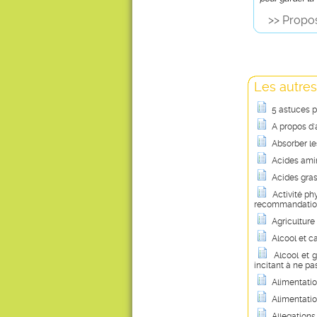
>> Propos
Les autres
5 astuces p
A propos d'
Absorber le
Acides amin
Acides gra
Activité ph
recommandatio
Agriculture
Alcool et ca
Alcool et 
incitant à ne pa
Alimentatio
Alimentatio
Allegations