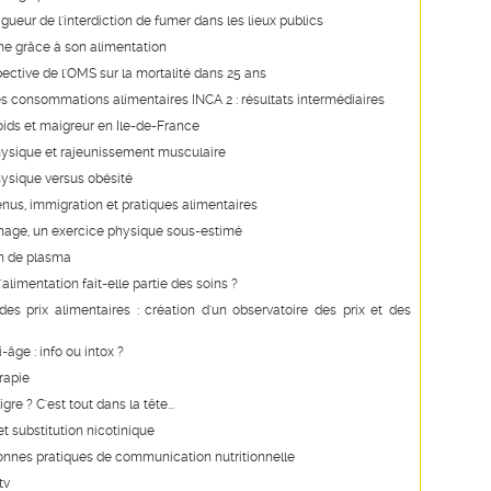
igueur de l'interdiction de fumer dans les lieux publics
me grâce à son alimentation
ective de l'OMS sur la mortalité dans 25 ans
es consommations alimentaires INCA 2 : résultats intermédiaires
ids et maigreur en Ile-de-France
hysique et rajeunissement musculaire
ysique versus obésité
enus, immigration et pratiques alimentaires
nage, un exercice physique sous-estimé
on de plasma
 l'alimentation fait-elle partie des soins ?
es prix alimentaires : création d'un observatoire des prix et des
-âge : info ou intox ?
apie
re ? C'est tout dans la tête...
t substitution nicotinique
onnes pratiques de communication nutritionnelle
tv