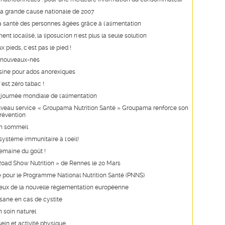
la grande cause nationale de 2007
a santé des personnes âgées grâce à l'alimentation
nt localisé, la liposucion n'est plus la seule solution
 pieds, c'est pas le pied !
s nouveaux-nés
isine pour ados anorexiques
'est zéro tabac !
 journée mondiale de l'alimentation
uveau service « Groupama Nutrition Santé » Groupama renforce son
prévention
on sommeil
système immunitaire à l'oeil!
semaine du goût !
Road Show Nutrition » de Rennes le 20 Mars
é pour le Programme National Nutrition Santé (PNNS)
njeux de la nouvelle réglementation européenne
isane en cas de cystite
n soin naturel
ein et activité physique