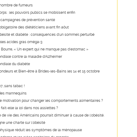
nombre de fumeurs
rps : les pouvoirs publics se mobilisent enfin
 campagnes de prévention santé
obligatoire des diététiciens avant fin aôut
bésité et diabète : conséquences d'un sommeil perturbé
bles acides gras oméga-3
 Bourre, « Un expert qui ne manque pas d'estomac »
diale contre la maladie d'Alzheimer
ndiale du diabète
ndeurs et Bien-être à Brides-les-Bains les 14 et 15 octobre
7...sans tabac !
 des mannequins
ne motivation pour changer les comportements alimentaires ?
ait-elle la loi dans nos assiettes ?
 de vie des Américains pourrait diminuer à cause de l'obésité.
gne une charte sur l'obésité
 physique réduit les symptômes de la ménopause