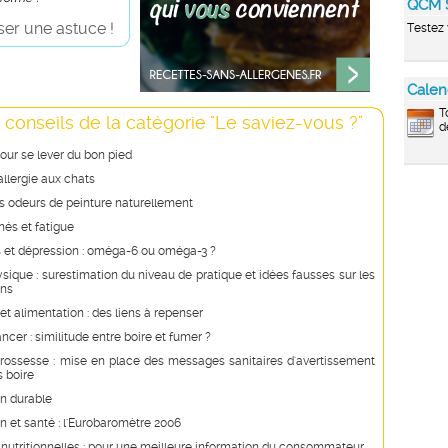
QCM 
er une astuce !
Testez 
Calen
T
 conseils de la catégorie "Le saviez-vous ?"
d
our se lever du bon pied
allergie aux chats
s odeurs de peinture naturellement
és et fatigue
s et dépression : oméga-6 ou oméga-3 ?
ysique : surestimation du niveau de pratique et idées fausses sur les
ns
 et alimentation : des liens à repenser
ncer : similitude entre boire et fumer ?
grossesse : mise en place des messages sanitaires d'avertissement
s boire
n durable
n et santé : l'Eurobaromètre 2006
 nutritionnelles : pour une meilleure information du consommateur