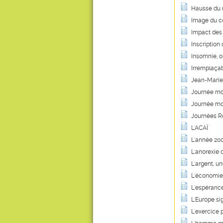
Hausse du 
Image du co
Impact des
Inscription 
Insomnie, o
Irremplaça
Jean-Marie
Journée mon
Journée mo
Journées Ro
L'ACAÏ
L'année 200
L'anorexie
L'argent, u
L'économie f
L'espérance
L'Europe si
L'exercice