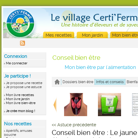
Mes recettes
Mon jardin
Mon bien êtr
Connexion
Conseil bien être
Me connecter
Mon bien être par l'alimentation
Je participe !
Dossiers bien être
Infos et conseils
Bienfa
Je propose une recette
Je propose une astuce
Mon livre recettes
Mon livre jardin
Mon livre bien-être
Je crée mon blog !
Nos recettes
<< Astuce précédente
Apéritifs, amuses
Conseil bien être : Le jaun
bouche