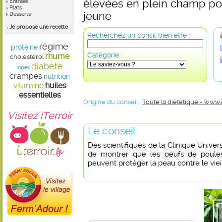
élevées en plein champ po
Entrées
Plats
jeune
Desserts
Je propose une recette
Recherchez un consil bien être :
régime
protéine
Catégorie :
rhume
cholestérol
diabète
Inpes
crampes
nutrition
vitamine
huiles
essentielles
Origine du conseil :
Toute la diététique - www.
Visitez iTerroir
Le conseil
Des scientifiques de la Clinique Univers
de montrer que les oeufs de poule
peuvent protéger la peau contre le viei