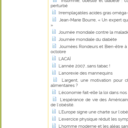
Insomnie, obésité et diabète :
perturbé
Irremplaçables acides gras oméga-
Jean-Marie Bourre, « Un expert q
»
Journée mondiale contre la maladi
Journée mondiale du diabète
Journées Rondeurs et Bien-être à B
octobre
L'ACAÏ
L'année 2007...sans tabac !
L'anorexie des mannequins
L'argent, une motivation pour 
alimentaires ?
L'économie fait-elle la loi dans nos 
L'espérance de vie des Américain
de l'obésité.
L'Europe signe une charte sur l'obé
L'exercice physique réduit les s
L'homme moderne et les aléas sani