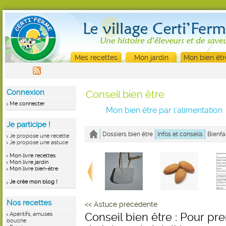
Mes recettes
Mon jardin
Mon bien êtr
Connexion
Conseil bien être
Me connecter
Mon bien être par l'alimentation
Je participe !
Dossiers bien être
Infos et conseils
Bienfa
Je propose une recette
Je propose une astuce
Mon livre recettes
Mon livre jardin
Mon livre bien-être
Je crée mon blog !
Nos recettes
<< Astuce précédente
Apéritifs, amuses
Conseil bien être : Pour pre
bouche