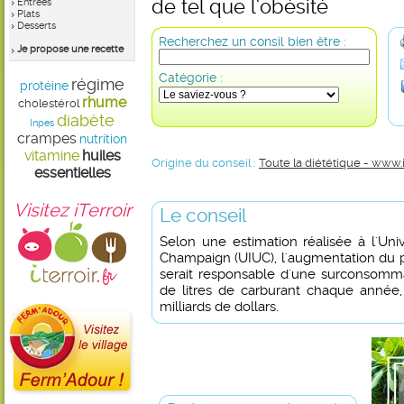
de tel que l'obésité
Entrées
Plats
Desserts
Recherchez un consil bien être :
Je propose une recette
Catégorie :
régime
protéine
rhume
cholestérol
diabète
Inpes
crampes
nutrition
vitamine
huiles
Origine du conseil :
Toute la diététique - www.
essentielles
Visitez iTerroir
Le conseil
Selon une estimation réalisée à l'Unive
Champaign (UIUC), l'augmentation du 
serait responsable d'une surconsomma
de litres de carburant chaque année,
milliards de dollars.