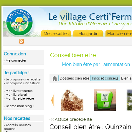
Mes recettes
Mon jardin
Mon bien êtr
Connexion
Conseil bien être
Me connecter
Mon bien être par l'alimentation
Je participe !
Dossiers bien être
Infos et conseils
Bienfa
Je propose une recette
Je propose une astuce
Mon livre recettes
Mon livre jardin
Mon livre bien-être
Je crée mon blog !
Nos recettes
<< Astuce précédente
Apéritifs, amuses
Conseil bien être : Quinza
bouche