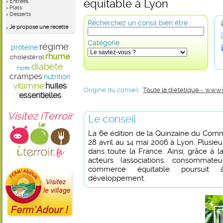
équitable à Lyon
Entrées
Plats
Desserts
Recherchez un consil bien être :
Je propose une recette
Catégorie :
régime
protéine
rhume
cholestérol
diabète
Inpes
crampes
nutrition
vitamine
huiles
Origine du conseil :
Toute la diététique - www.
essentielles
Visitez iTerroir
Le conseil
La 6e édition de la Quinzaine du Comm
28 avril au 14 mai 2006 à Lyon. Plusi
dans toute la France. Ainsi, grâce à 
acteurs (associations, consommateurs
commerce équitable poursuit 
développement.