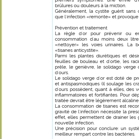
premiers symptômes: une envie d'u
brûlures ou douleurs à la miction.
Généralement, la cystite guérit sans c
que l'infection «remonte» et provoque
Prévention et traitement
La règle d'or pour prévenir ou en
consommation d'au moins deux litres
«nettoyer» les voies urinaires. La b
«tisanes anticystite».
Parmi les plantes diurétiques et dési
feuilles de bouleau et d'ortie, les raci
prêle, le genièvre, le solidago verge d
d'ours.
Le solidago verge d'or est doté de pr
et antispasmodiques (il soulage les cra
d'ours possèdent, quant à elles, des ve
inflammatoires et fortifiantes. Pour dép
traitée devrait être légèrement alcaline
La consommation de tisanes est re
gravité de l'infection nécessite la pres
effet, elles permettent de drainer le
nouvelle infection.
Une précision pour conclure: un syst
meilleur rempart contre les bactéries.