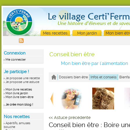
Mes recettes
Mon jardin
Mon bien êtr
Connexion
Conseil bien être
Me connecter
Mon bien être par l'alimentation
Je participe !
Dossiers bien être
Infos et conseils
Bienfa
Je propose une recette
Je propose une astuce
Mon livre recettes
Mon livre jardin
Mon livre bien-être
Je crée mon blog !
Nos recettes
<< Astuce précédente
Apéritifs, amuses
Conseil bien être : Boire u
bouche