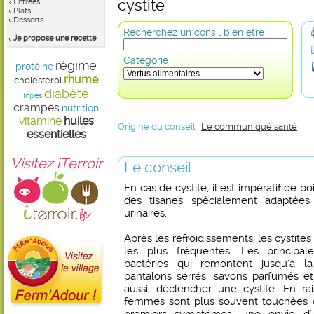
cystite
Entrées
Plats
Desserts
Recherchez un consil bien être :
Je propose une recette
Catégorie :
régime
protéine
rhume
cholestérol
diabète
Inpes
crampes
nutrition
vitamine
huiles
Origine du conseil :
Le communiqué santé
essentielles
Visitez iTerroir
Le conseil
En cas de cystite, il est impératif de b
des tisanes spécialement adaptées
urinaires.
Après les refroidissements, les cystites
les plus fréquentes. Les principa
bactéries qui remontent jusqu'à la 
pantalons serrés, savons parfumés et
aussi, déclencher une cystite. En ra
femmes sont plus souvent touchées 