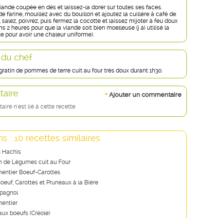
iande coupée en dés et laissez-la dorer sur toutes ses faces.
 farine, mouillez avec du bouillon et ajoutez la cuillère à café de
 salez, poivrez, puis fermez la cocotte et laissez mijoter à feu doux
 2 heures pour que la viande soit bien moelleuse (j ai utilisé la
e pour avoir une chaleur uniforme).
 du chef
gratin de pommes de terre cuit au four très doux durant 1h30.
aire
+
Ajouter un commentaire
re n'est lié à cette recette
s : 10 recettes similaires
u Hachis
 de Légumes cuit au Four
entier Boeuf-Carottes
oeuf, Carottes et Pruneaux à la Bière
spagnol
entier
aux boeufs (Créole)