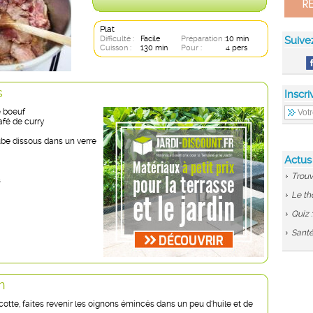
Plat
Difficulté :
Facile
Préparation :
10 min
Suive
Cuisson :
130 min
Pour :
4 pers
s
Inscri
 boeuf
café de curry
ube dissous dans un verre
Actus
Trouv
s
Le th
Quiz 
Santé
n
otte, faites revenir les oignons émincés dans un peu d'huile et de