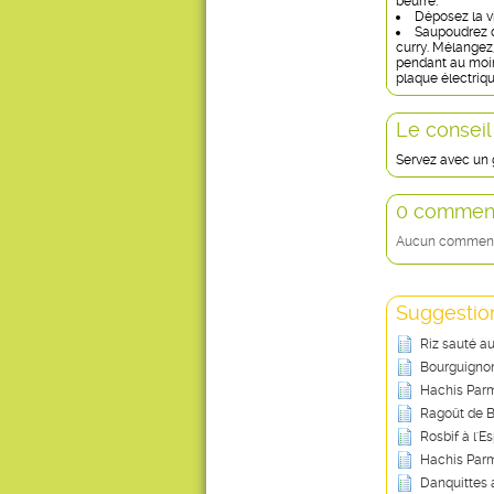
beurre.
Déposez la v
Saupoudrez de
curry. Mélangez,
pendant au moins
plaque électriqu
Le conseil
Servez avec un 
0 comment
Aucun commentai
Suggestion
Riz sauté a
Bourguignon
Hachis Parm
Ragoût de B
Rosbif à l'E
Hachis Parm
Danquittes 