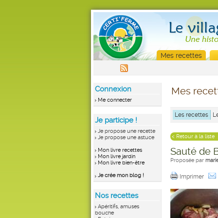
Mes recettes
Connexion
Mes recet
Me connecter
Les recettes
L
Je participe !
Je propose une recette
< Retour à la liste
Je propose une astuce
Sauté de 
Mon livre recettes
Mon livre jardin
Proposée par
mari
Mon livre bien-être
Je crée mon blog !
Imprimer
Nos recettes
Apéritifs, amuses
bouche