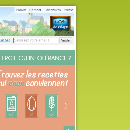
Forum
-
Contact
-
Partenaires
-
Presse
ettes :