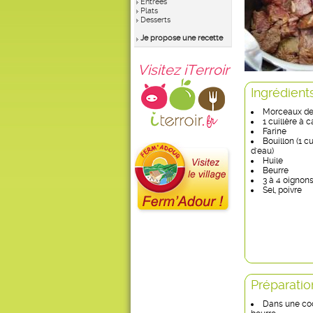
Entrées
Plats
Desserts
Je propose une recette
Visitez iTerroir
Ingrédient
Morceaux de
1 cuillère à 
Farine
Bouillon (1 c
d'eau)
Huile
Beurre
3 à 4 oignon
Sel, poivre
Préparatio
Dans une coc