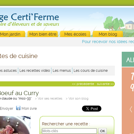
Mon jardin
Mon bien être
Mes écoles
Mon blog
Pour recevoir nos idées rec
tes de cuisine
es astuces
Les recettes vidéo
Les menus
Les cours de cuisine
<< précédente
suivante >>
Boeuf au Curry
e claude ou "mcc-33"
> Voir ses recettes
> Voir son blog
Envoyer
Mon livre
Rechercher une recette :