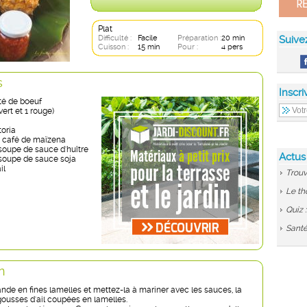
Plat
Difficulté :
Facile
Préparation :
20 min
Suive
Cuisson :
15 min
Pour :
4 pers
s
Inscri
té de boeuf
vert et 1 rouge)
toria
 à café de maïzena
 soupe de sauce d'huître
Actus
à soupe de sauce soja
il
Trouv
Le th
Quiz 
Santé
n
nde en fines lamelles et mettez-la à mariner avec les sauces, la
gousses d'ail coupées en lamelles.