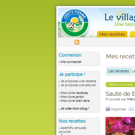
Mes recettes
Connexion
Mes recet
Me connecter
Les recettes
L
Je participe !
Je propose une recette
< Retour à la liste
Je propose une astuce
Sauté de B
Mon livre recettes
Mon livre jardin
Proposée par
Mary
Mon livre bien-être
Je crée mon blog !
Imprimer
Nos recettes
Apéritifs, amuses
bouche