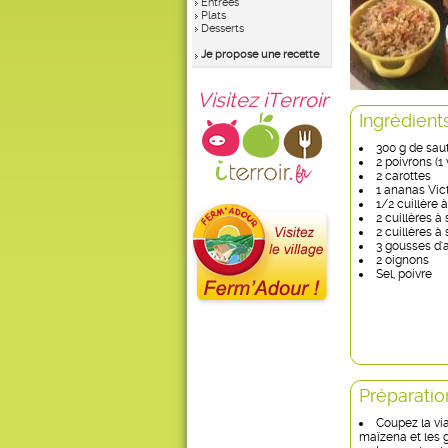
Entrées
Plats
Desserts
Je propose une recette
Visitez iTerroir
Ingrédient
300 g de sau
2 poivrons (1 
2 carottes
1 ananas Vic
1/2 cuillère
2 cuillères à
2 cuillères 
3 gousses d'a
2 oignons
Sel, poivre
Préparatio
Coupez la via
maïzena et les 