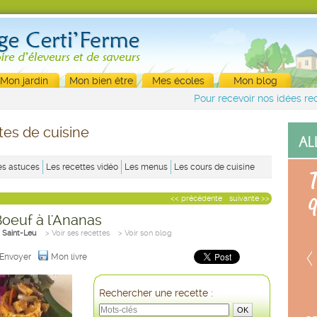
Mon jardin
Mon bien être
Mes écoles
Mon blog
Pour recevoir nos idées rec
tes de cuisine
es astuces
Les recettes vidéo
Les menus
Les cours de cuisine
<< précédente
suivante >>
oeuf à l'Ananas
 Saint-Leu
> Voir ses recettes
> Voir son blog
Envoyer
Mon livre
Rechercher une recette :