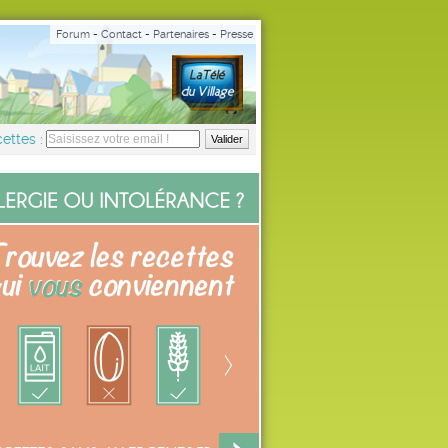
Forum
-
Contact
-
Partenaires
-
Presse
ettes :