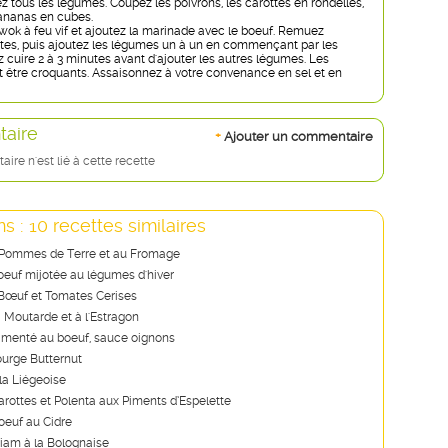
z tous les légumes. Coupez les poivrons, les carottes en rondelles,
'ananas en cubes.
wok à feu vif et ajoutez la marinade avec le boeuf. Remuez
es, puis ajoutez les légumes un à un en commençant par les
z cuire 2 à 3 minutes avant d'ajouter les autres légumes. Les
 être croquants. Assaisonnez à votre convenance en sel et en
aire
+
Ajouter un commentaire
re n'est lié à cette recette
s : 10 recettes similaires
 Pommes de Terre et au Fromage
euf mijotée au légumes d'hiver
Bœuf et Tomates Cerises
a Moutarde et à l'Estragon
menté au boeuf, sauce oignons
ourge Butternut
la Liégeoise
rottes et Polenta aux Piments d’Espelette
euf au Cidre
iam à la Bolognaise