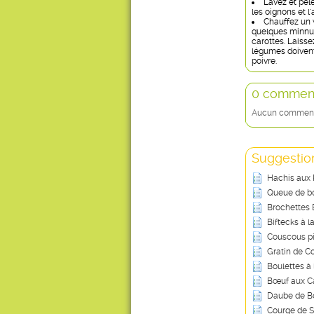
Lavez et pele
les oignons et l
Chauffez un 
quelques minnut
carottes. Laisse
légumes doivent
poivre.
0 comment
Aucun commentai
Suggestion
Hachis aux
Queue de bo
Brochettes 
Biftecks à l
Couscous pi
Gratin de C
Boulettes à 
Bœuf aux Ca
Daube de Bo
Courge de S