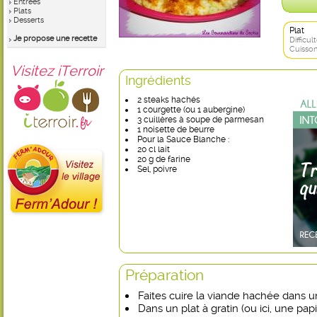
Entrées
Plats
Desserts
Plat
Je propose une recette
Difficult
Cuisson
Visitez iTerroir
Ingrédients
2 steaks hachés
1 courgette (ou 1 aubergine)
3 cuillères à soupe de parmesan
1 noisette de beurre
Pour la Sauce Blanche :
20 cl lait
20 g de farine
Sel, poivre
Préparation
Faites cuire la viande hachée dans u
Dans un plat à gratin (ou ici, une papi