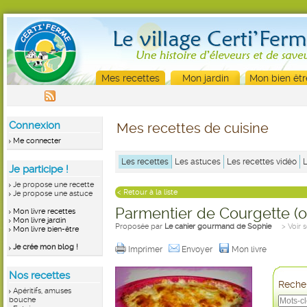
Mes recettes
Mon jardin
Mon bien êtr
Connexion
Mes recettes de cuisine
Me connecter
Les recettes
Les astuces
Les recettes vidéo
Je participe !
Je propose une recette
< Retour à la liste
Je propose une astuce
Parmentier de Courgette (o
Mon livre recettes
Mon livre jardin
Proposée par
Le cahier gourmand de Sophie
> Voir 
Mon livre bien-être
Je crée mon blog !
Imprimer
Envoyer
Mon livre
Nos recettes
Recher
Apéritifs, amuses
bouche