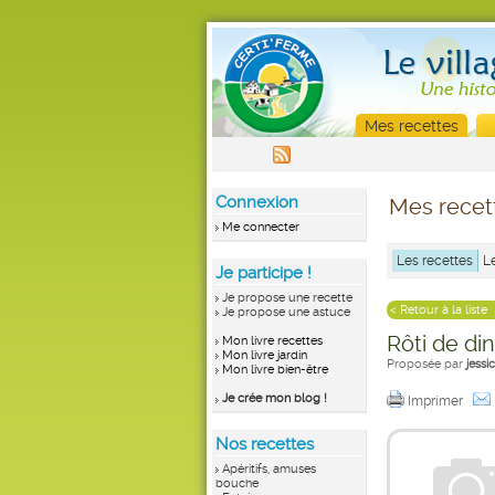
Mes recettes
Connexion
Mes recet
Me connecter
Les recettes
L
Je participe !
Je propose une recette
< Retour à la liste
Je propose une astuce
Rôti de di
Mon livre recettes
Mon livre jardin
Proposée par
jess
Mon livre bien-être
Je crée mon blog !
Imprimer
Nos recettes
Apéritifs, amuses
bouche