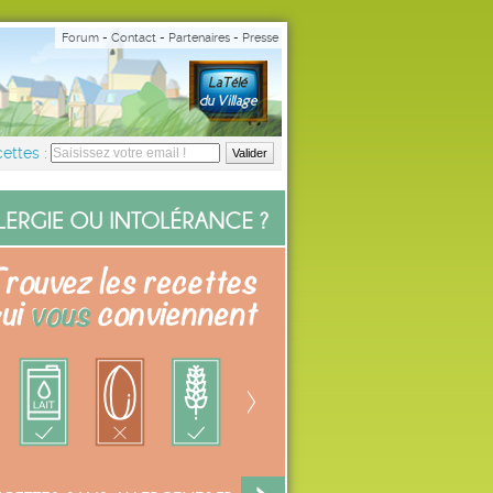
Forum
-
Contact
-
Partenaires
-
Presse
ettes :