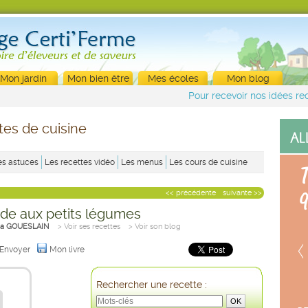
Mon jardin
Mon bien être
Mes écoles
Mon blog
Pour recevoir nos idées rec
tes de cuisine
es astuces
Les recettes vidéo
Les menus
Les cours de cuisine
<< précédente
suivante >>
nde aux petits légumes
ica GOUESLAIN
> Voir ses recettes
> Voir son blog
Envoyer
Mon livre
Rechercher une recette :