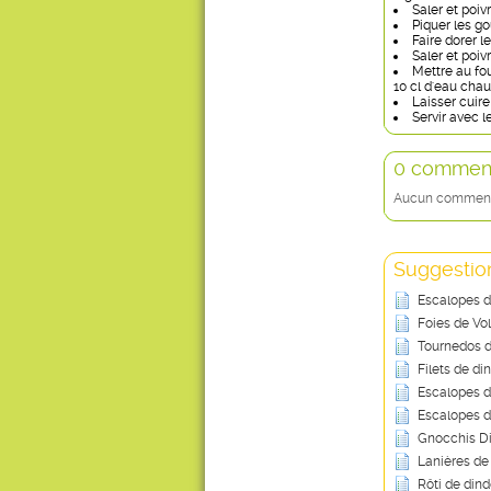
Saler et poivr
Piquer les go
Faire dorer l
Saler et poivr
Mettre au fou
10 cl d'eau cha
Laisser cuir
Servir avec 
0 comment
Aucun commentai
Suggestion
Escalopes 
Foies de Vol
Tournedos d
Filets de di
Escalopes d
Escalopes d
Gnocchis D
Lanières de
Rôti de din