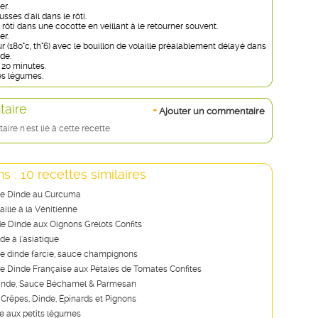
er.
usses d'ail dans le rôti.
e rôti dans une cocotte en veillant à le retourner souvent.
er.
r (180°c, th°6) avec le bouillon de volaille préalablement délayé dans
ude.
e 20 minutes.
les légumes.
aire
+
Ajouter un commentaire
re n'est lié à cette recette
s : 10 recettes similaires
de Dinde au Curcuma
aille à la Vénitienne
e Dinde aux Oignons Grelots Confits
nde à l'asiatique
e dinde farcie, sauce champignons
e Dinde Française aux Pétales de Tomates Confites
inde, Sauce Béchamel & Parmesan
 Crêpes, Dinde, Épinards et Pignons
de aux petits légumes