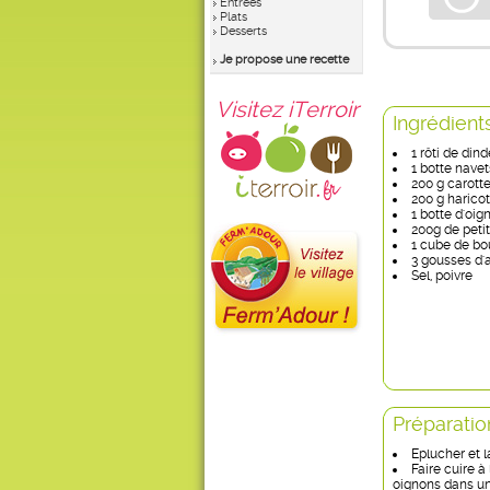
Entrées
Plats
Desserts
Je propose une recette
Visitez iTerroir
Ingrédient
1 rôti de dind
1 botte navet
200 g carott
200 g haricot
1 botte d'oig
200g de petit
1 cube de bou
3 gousses d'a
Sel, poivre
Préparatio
Eplucher et 
Faire cuire à 
oignons dans un