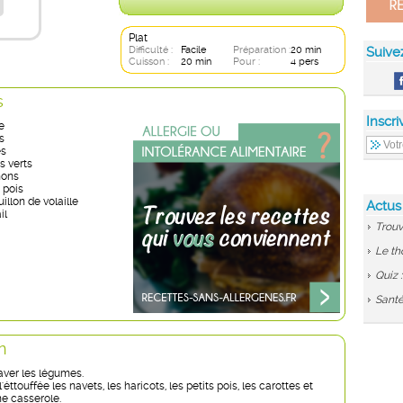
Plat
Difficulté :
Facile
Préparation :
20 min
Suive
Cuisson :
20 min
Pour :
4 pers
s
Inscri
e
s
es
s verts
nons
 pois
illon de volaille
Actus
il
Trouv
Le th
Quiz 
Santé
n
laver les légumes.
l'éttouffée les navets, les haricots, les petits pois, les carottes et
e casserole.