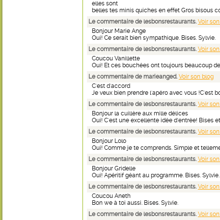
elles sont
belles tes minis quiches en effet Gros bisous 
Le commentaire de lesbonsrestaurants.
Voir son
Bonjour Marie Ange
Oui! Ce serait bien sympathique. Bises. Sylvie.
Le commentaire de lesbonsrestaurants.
Voir son
Coucou Vanillette
Oui! Et ces bouchées ont toujours beaucoup de 
Le commentaire de marieanged.
Voir son blog
C'est d'accord
Je veux bien prendre l'apéro avec vous !C'est 
Le commentaire de lesbonsrestaurants.
Voir son
Bonjour la cuillère aux mille délices
Oui! C'est une excellente idée d'entrée! Bises et
Le commentaire de lesbonsrestaurants.
Voir son
Bonjour Lolo
Oui! Comme je te comprends. Simple et tellemen
Le commentaire de lesbonsrestaurants.
Voir son
Bonjour Gridelle
Oui! Apéritif géant au programme. Bises. Sylvie.
Le commentaire de lesbonsrestaurants.
Voir son
Coucou Aneth
Bon we à toi aussi. Bises. Sylvie.
Le commentaire de lesbonsrestaurants.
Voir son