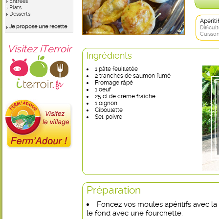
Entrées
Plats
Desserts
Apérit
Je propose une recette
Difficult
Cuisson
Visitez iTerroir
Ingrédients
1 pâte feuilletée
2 tranches de saumon fumé
Fromage râpé
1 oeuf
25 cl de crème fraîche
1 oignon
Ciboulette
Sel, poivre
Préparation
Foncez vos moules apéritifs avec la 
le fond avec une fourchette.