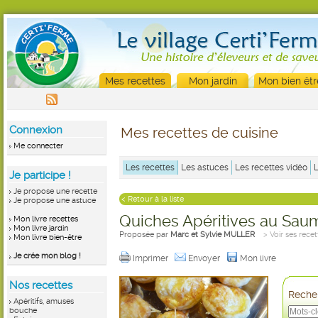
Mes recettes
Mon jardin
Mon bien êtr
Connexion
Mes recettes de cuisine
Me connecter
Les recettes
Les astuces
Les recettes vidéo
Je participe !
Je propose une recette
< Retour à la liste
Je propose une astuce
Quiches Apéritives au Sau
Mon livre recettes
Mon livre jardin
Proposée par
Marc et Sylvie MULLER
> Voir ses recet
Mon livre bien-être
Je crée mon blog !
Imprimer
Envoyer
Mon livre
Nos recettes
Recher
Apéritifs, amuses
bouche