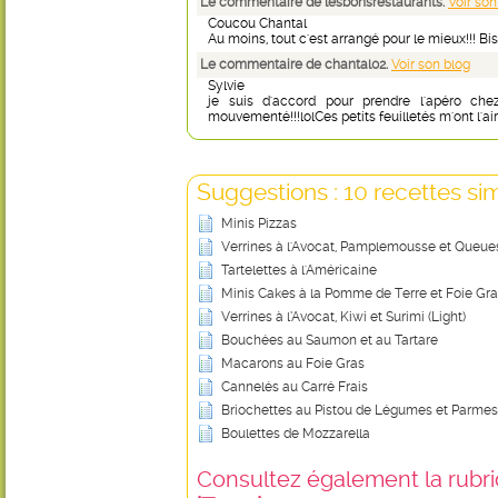
Le commentaire de lesbonsrestaurants.
Voir son
Coucou Chantal
Au moins, tout c'est arrangé pour le mieux!!! Bi
Le commentaire de chantal02.
Voir son blog
Sylvie
je suis d'accord pour prendre l'apéro che
mouvementé!!!lolCes petits feuilletés m'ont l'air
Suggestions : 10 recettes sim
Minis Pizzas
Verrines à l'Avocat, Pamplemousse et Queues
Tartelettes à l'Américaine
Minis Cakes à la Pomme de Terre et Foie Gr
Verrines à l’Avocat, Kiwi et Surimi (Light)
Bouchées au Saumon et au Tartare
Macarons au Foie Gras
Cannelés au Carré Frais
Briochettes au Pistou de Légumes et Parmes
Boulettes de Mozzarella
Consultez également la rubriq