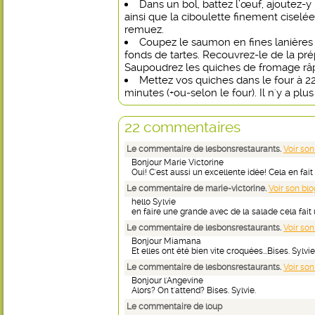
Dans un bol, battez l’œuf, ajoutez-y
ainsi que la ciboulette finement ciselée
remuez.
Coupez le saumon en fines lanières e
fonds de tartes. Recouvrez-le de la pr
Saupoudrez les quiches de fromage râ
Mettez vos quiches dans le four à 22
minutes (+ou-selon le four). Il n'y a plu
22 commentaires
Le commentaire de lesbonsrestaurants.
Voir son
Bonjour Marie Victorine
Oui! C'est aussi un excellente idée! Cela en fait
Le commentaire de marie-victorine.
Voir son blo
hello Sylvie
en faire une grande avec de la salade cela fait u
Le commentaire de lesbonsrestaurants.
Voir son
Bonjour Miamana
Et elles ont été bien vite croquées...Bises. Sylvie
Le commentaire de lesbonsrestaurants.
Voir son
Bonjour l'Angevine
Alors? On t'attend? Bises. Sylvie.
Le commentaire de loup