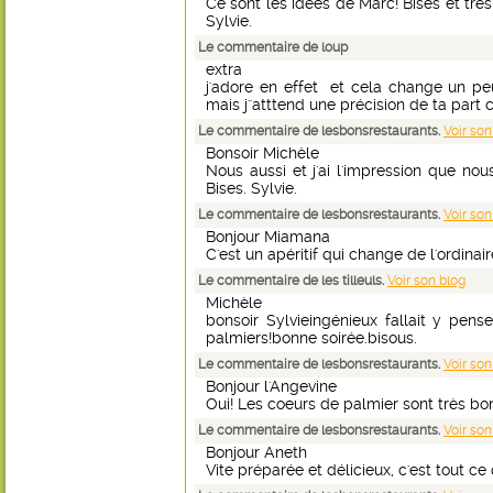
Ce sont les idées de Marc! Bises et trè
Sylvie.
Le commentaire de loup
extra
j'adore en effet et cela change un p
mais j''atttend une précision de ta part 
Le commentaire de lesbonsrestaurants.
Voir son
Bonsoir Michèle
Nous aussi et j'ai l'impression que nou
Bises. Sylvie.
Le commentaire de lesbonsrestaurants.
Voir son
Bonjour Miamana
C'est un apéritif qui change de l'ordinaire
Le commentaire de les tilleuls.
Voir son blog
Michèle
bonsoir Sylvieingénieux fallait y pen
palmiers!bonne soirée.bisous.
Le commentaire de lesbonsrestaurants.
Voir son
Bonjour l'Angevine
Oui! Les coeurs de palmier sont très bon
Le commentaire de lesbonsrestaurants.
Voir son
Bonjour Aneth
Vite préparée et délicieux, c'est tout ce q