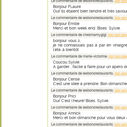
Le commentaire de lesbonsrestaurants.
Voir son
Bonjour FLaure
Oui! Ils étaient bien tendre et très savou
Le commentaire de lesbonsrestaurants.
Voir son
Bonjour Émilie
Merci et bon week end. Bises. Sylvie.
Le commentaire de chezmamygigi.
Voir son blo
bonjour vous 2..
je ne connaissais pas à par en vinaigrett
l'été..à bientôt
Le commentaire de marie-victorine.
Voir son blo
Coucou Sylvie
A garder , facile à faire pour un apéro d
Le commentaire de lesbonsrestaurants.
Voir son
Bonjour Cerise
C'est une idée à prendre. Bon dimanche. 
Le commentaire de lesbonsrestaurants.
Voir son
Bonjour Prici
Oui! C'est l'heure! Bises. Sylvie.
Le commentaire de lesbonsrestaurants.
Voir son
Bonjour Annick
Merci et bon dimanche pour vous deux au
Le commentaire de lesbonsrestaurants.
Voir son