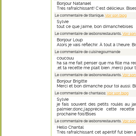
Bonjour Natanael
Très rafraîchissant! C'est délicieux. Bises
Le commentaire de titanique.
Voir son blog
Sylvie
tout ce que j'aime, bon dimanchebises
Le commentaire de lesbonsrestaurants.
Voir son
Bonjour Loup
Alors je vais réfléchir. À tout à l'heure. Bi
Le commentaire de cuisinegourmande
coucouu
ha sa me fait penser que ma fille ma r
,et ta recette me plait bien ,merci pour
Le commentaire de lesbonsrestaurants.
Voir son
Bonjour Brigitte
Merci et bon dimanche pour toi aussi. Bi
Le commentaire de chantal02.
Voir son blog
Sylvie
je fais souvent des petits roulés au j
palmier;donc,j'apprécie cette recett
prochaine fois!Bises
Le commentaire de lesbonsrestaurants.
Voir son
Hello Chantal
Très rafraîchissant cet apéritif fut bien 