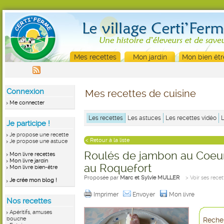
Mes recettes
Mon jardin
Mon bien êtr
Connexion
Mes recettes de cuisine
Me connecter
Les recettes
Les astuces
Les recettes vidéo
Je participe !
Je propose une recette
< Retour à la liste
Je propose une astuce
Roulés de jambon au Coeu
Mon livre recettes
Mon livre jardin
au Roquefort
Mon livre bien-être
Proposée par
Marc et Sylvie MULLER
> Voir ses recet
Je crée mon blog !
Imprimer
Envoyer
Mon livre
Nos recettes
Apéritifs, amuses
bouche
Recher