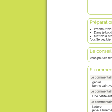
Préparatio
Préchauffez l
Dans le bol d
Mettez la pr
four. Servez bie
Le conseil
Vous pouvez remp
6 comment
Le commentair
genial
bonne saint va
Le commentaire
Une petite ent
Le commentair
j'adore
je vais sureme