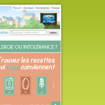
Forum
-
Contact
-
Partenaires
-
Presse
ettes :