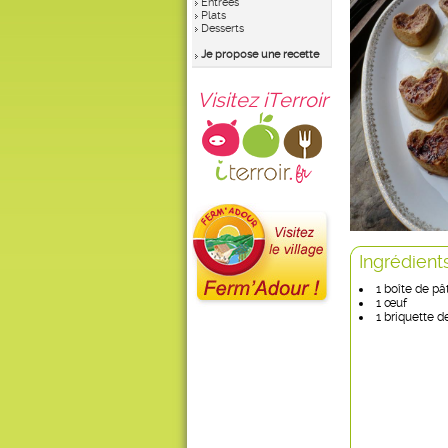
Entrées
Plats
Desserts
Je propose une recette
Visitez iTerroir
Ingrédient
1 boîte de pâ
1 œuf
1 briquette d