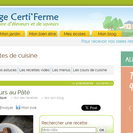
Mon jardin
Mon bien être
Mes écoles
Mon blog
Pour recevoir nos idées rec
tes de cuisine
es astuces
Les recettes vidéo
Les menus
Les cours de cuisine
<< précédente
suivante >>
urs au Pâté
nique
> Voir ses recettes
> Voir son blog
Envoyer
Mon livre
Rechercher une recette :