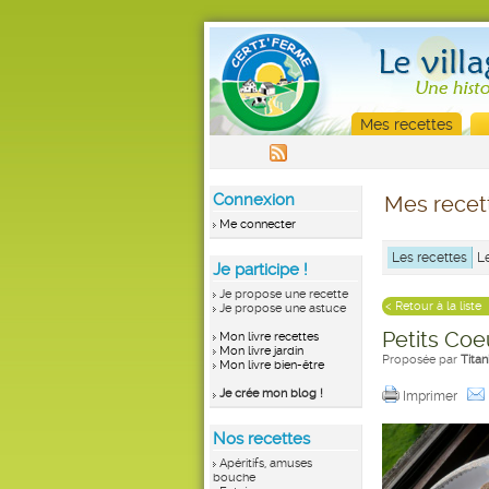
Mes recettes
Connexion
Mes recet
Me connecter
Les recettes
L
Je participe !
Je propose une recette
< Retour à la liste
Je propose une astuce
Petits Coe
Mon livre recettes
Mon livre jardin
Proposée par
Tita
Mon livre bien-être
Je crée mon blog !
Imprimer
Nos recettes
Apéritifs, amuses
bouche