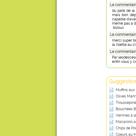
Le commentaire
du paté de la 
mais bon depu
capable d'aval
meme pas a des
bizoux
Le commentair
merci super b
la rillette au 
Le commentaire
Par lesdelice
enfin vous y c
Suggestion
Muffins aux
Olives Marin
Troussepine
Bouchées B
Verrines à 
Macarons au
Chips de P
Coeurs au M