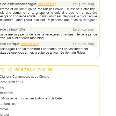
 de lesdelicesdelahague.
Voir son blog
Le 15/02/2015
creme et de l'oeuf, ça ne me fait pas envie .... c 'est peut etre bon ,
is une semaine j'ai la grippe et je dois dire que je n'ai pas été
er grand chose de solide... un mini morceau de poulet a midi n'arrive
cendre .. alors il faut excuser !!!!!! je pense que tu as du te régaler,
e de calimomotte
Le 15/02/2015
on je me suis permi de faire la recette en changeant le pâté par de
citron j'ai publier dans mon blog
 de titanique.
Voir son blog
Le 16/02/2015
sdelahague, Par calimomotte, Par chantal02 ,Par passionement
ollez ce que vous aimer, la suite de la journée demain ?bises
s : 10 recettes similaires
 Oignons Caramélisés et au Chèvre
ées Citron et Ail
tte
retonnes
la Mousse de Thon et ses Bâtonnets de Céleri
 Maroilles
ommes
orbier