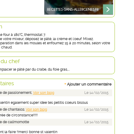
n
e four à 180°C, thermostat 7.
e votre mixeur, déposez le pâté, la crème et l'oeuf. Mixez.
éparation dans les moules et enfournez 15 à 20 minutes, selon votre
n chaud.
 du chef
lacer le pâté par du crabe, du foie gras,...
aires
+
Ajouter un commentaire
e de passionement.
Voir son blog
Le 14/02/2015
lentin egalement super idee tes petitis coeurs bisous
 de chantal02.
Voir son blog
Le 14/02/2015
rée de circonstance!!!!!
e de calimomotte
Le 14/02/2015
nt la faire !!merci bonne st valentin