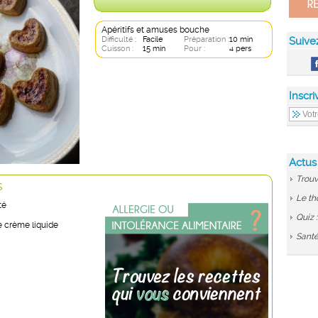
Apéritifs et amuses bouche
Difficulté :
Facile
Préparation :
10 min
Suive
Cuisson :
15 min
Pour :
4 pers
Inscri
Actus
Trouv
s
Le th
té
Quiz 
e crème liquide
Santé