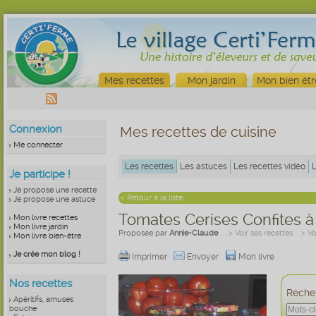
Mes recettes
Mon jardin
Mon bien êtr
Connexion
Mes recettes de cuisine
Me connecter
Les recettes
Les astuces
Les recettes vidéo
Je participe !
Je propose une recette
< Retour à la liste
Je propose une astuce
Tomates Cerises Confites à l
Mon livre recettes
Mon livre jardin
Proposée par
Annie-Claude
> Voir ses recettes
> Vo
Mon livre bien-être
Je crée mon blog !
Imprimer
Envoyer
Mon livre
Nos recettes
Recher
Apéritifs, amuses
bouche