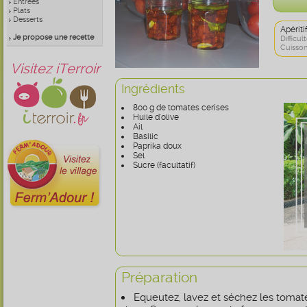
Entrées
Plats
Desserts
Apérit
Je propose une recette
Difficult
Cuisson
Visitez iTerroir
Ingrédients
800 g de tomates cerises
Huile d'olive
Ail
Basilic
Paprika doux
Sel
Sucre (facultatif)
Préparation
Equeutez, lavez et séchez les tomat