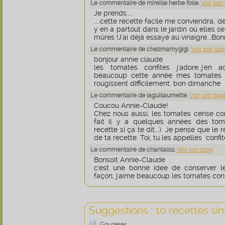
Le commentaire de mireille herbe folle.
Voir son
Je prends....
....cette recette facile me conviendra, 
y en a partout dans le jardin où elles s
mûres !J'ai déjà essayé au vinaigre...Bon
Le commentaire de chezmamygigi.
Voir son blo
bonjour annie claude
les tomates confites j'adore..j'en 
beaucoup cette année mes tomates 
rougissent difficilement. bon dimanche
Le commentaire de laguillaumette.
Voir son blog
Coucou Annie-Claude!
Chez nous aussi, les tomates cerise c
fait il y a quelques années des toma
recette si ça te dit...). Je pense que le
de ta recette. Toi, tu les appelles "confi
Le commentaire de chantal02.
Voir son blog
Bonsoit Annie-Claude
c'est une bonne idée de conserver l
façon, j'aime beaucoup les tomates conf
Suggestions : 10 recettes sim
Gougères