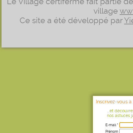
Le Village certiferme fait partie 
village
ww
Ce site a été développé par
Yi
Inscrivez-vous à 
...et découvr
nos astuces ja
E-mail *
Prénom