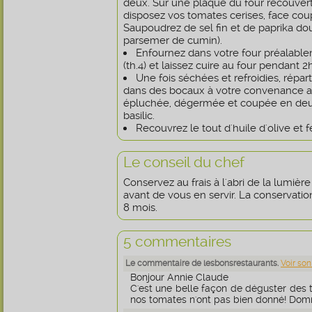
deux. Sur une plaque du four recouvert
disposez vos tomates cerises, face cou
Saupoudrez de sel fin et de paprika do
parsemer de cumin).
Enfournez dans votre four préalable
(th.4) et laissez cuire au four pendant 2
Une fois séchées et refroidies, répar
dans des bocaux à votre convenance a
épluchée, dégermée et coupée en deux
basilic.
Recouvrez le tout d'huile d'olive et 
Le conseil du chef
Conservez au frais à l'abri de la lumièr
avant de vous en servir. La conservati
8 mois.
5 commentaires
Le commentaire de lesbonsrestaurants.
Voir son
Bonjour Annie Claude
C'est une belle façon de déguster des
nos tomates n'ont pas bien donné! Domm