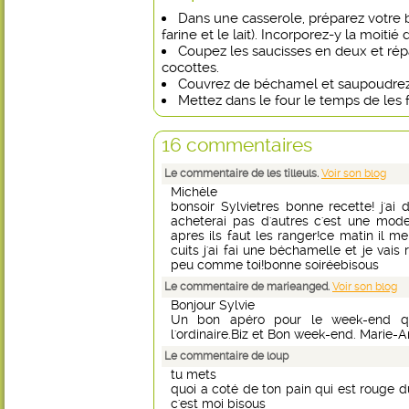
Dans une casserole, préparez votre 
farine et le lait). Incorporez-y la moiti
Coupez les saucisses en deux et répa
cocottes.
Couvrez de béchamel et saupoudrez
Mettez dans le four le temps de les fa
16 commentaires
Le commentaire de les tilleuls.
Voir son blog
Michèle
bonsoir Sylvietres bonne recette! j'ai 
acheterai pas d'autres c'est une mode
apres ils faut les ranger!ce matin il m
cuits j'ai fai une béchamelle et je vai
peu comme toi!bonne soiréebisous
Le commentaire de marieanged.
Voir son blog
Bonjour Sylvie
Un bon apéro pour le week-end qu
l'ordinaire.Biz et Bon week-end. Marie-
Le commentaire de loup
tu mets
quoi a coté de ton pain qui est rouge d
c'est moi bisous