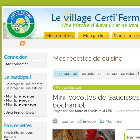
Mes recettes
Mon jardin
Mon bien êtr
Connexion
Mes recettes de cuisine
Me connecter
Les recettes
Les astuces
Les recettes vidéo
Je participe !
Je propose une recette
< Retour à la liste
Je propose une astuce
Mini-cocottes de Saucisses 
Mon livre recettes
Mon livre jardin
béchamel
Mon livre bien-être
Proposée par
Marc et Sylvie MULLER
> Voir ses recet
Je crée mon blog !
Imprimer
Envoyer
Mon livre
Nos recettes
Apéritifs, amuses
bouche
Recher