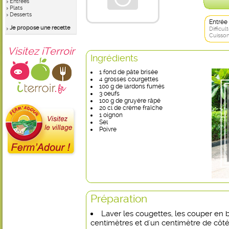
Entrées
Plats
Desserts
Entrée
Je propose une recette
Difficult
Cuisson
Visitez iTerroir
Ingrédients
1 fond de pâte brisée
4 grosses courgettes
100 g de lardons fumés
3 oeufs
100 g de gruyére râpé
20 cl de crème fraîche
1 oignon
Sel
Poivre
Préparation
Laver les cougettes, les couper en 
centimètres et d'un centimètre de côté