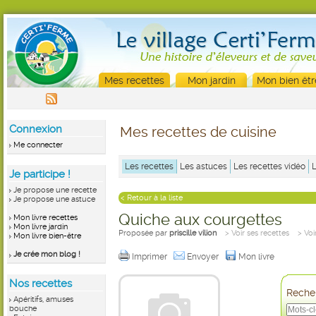
Mes recettes
Mon jardin
Mon bien êtr
Connexion
Mes recettes de cuisine
Me connecter
Les recettes
Les astuces
Les recettes vidéo
Je participe !
Je propose une recette
< Retour à la liste
Je propose une astuce
Quiche aux courgettes
Mon livre recettes
Mon livre jardin
Proposée par
priscille vilion
> Voir ses recettes
> Voi
Mon livre bien-être
Je crée mon blog !
Imprimer
Envoyer
Mon livre
Nos recettes
Recher
Apéritifs, amuses
bouche