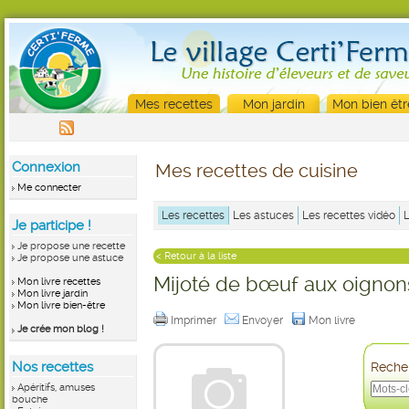
Mes recettes
Mon jardin
Mon bien êtr
Connexion
Mes recettes de cuisine
Me connecter
Les recettes
Les astuces
Les recettes vidéo
Je participe !
Je propose une recette
< Retour à la liste
Je propose une astuce
Mijoté de bœuf aux oignon
Mon livre recettes
Mon livre jardin
Mon livre bien-être
Imprimer
Envoyer
Mon livre
Je crée mon blog !
Nos recettes
Recher
Apéritifs, amuses
bouche