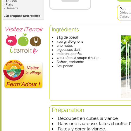
Entrées
Plats
Desserts
Plat
Difficult
Je propose une recette
Cuisson
Visitez iTerroir
Ingrédients
1 kg de boeuf
400 gr d'oignons
2 tomates
2 gousses d'ail
2 citrons confits
4 cuillères à soupe d'huile
Safran, coriandre
Sel, poivre
Préparation
Découpez en cubes la viande.
Dans une sauteuse, faites chauffer l’
Faites-y dorer la viande.