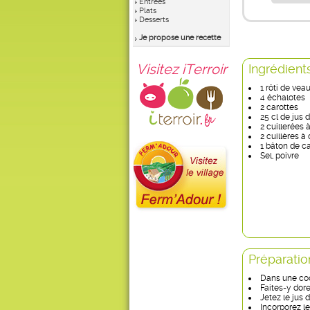
Entrées
Plats
Desserts
Je propose une recette
Visitez iTerroir
Ingrédient
1 rôti de vea
4 échalotes
2 carottes
25 cl de jus 
2 cuillerées 
2 cuillères à
1 bâton de c
Sel, poivre
Préparatio
Dans une coco
Faites-y dore
Jetez le jus 
Incorporez l