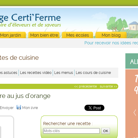
Mon jardin
Mon bien être
Mes écoles
Mon blog
Pour recevoir nos idées rec
tes de cuisine
es astuces
Les recettes vidéo
Les menus
Les cours de cuisine
<< précédente
suivante >>
e au jus d’orange
Envoyer
Mon livre
Rechercher une recette :