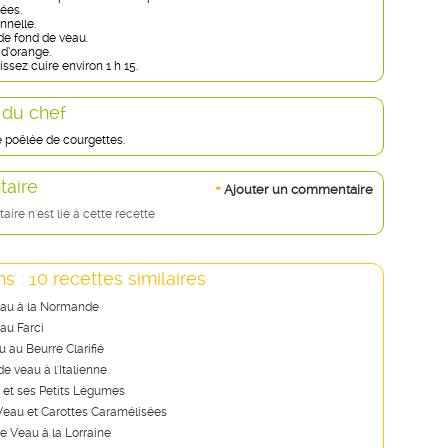
ées.
nnelle.
e fond de veau.
 d’orange.
issez cuire environ 1 h 15.
 du chef
 poêlée de courgettes.
aire
+
Ajouter un commentaire
re n'est lié à cette recette
s : 10 recettes similaires
eau à la Normande
au Farci
 au Beurre Clarifié
e veau à l'Italienne
 et ses Petits Légumes
 Veau et Carottes Caramélisées
e Veau à la Lorraine