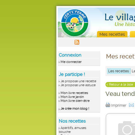
Mes recettes
Connexion
Mes recet
Me connecter
Les recettes
L
Je participe !
Je propose une recette
< Retour à la liste
Je propose une astuce
Veau tendr
Mon livre recettes
Mon livre jardin
Mon livre bien-être
Imprimer
Je crée mon blog !
Nos recettes
Apéritifs, amuses
bouche