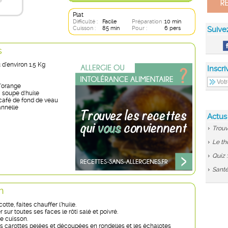
Plat
Difficulté :
Facile
Préparation :
10 min
Cuisson :
85 min
Pour :
6 pers
Suive
s
u d’environ 1.5 Kg
Inscri
d’orange
à soupe d'huile
 café de fond de veau
annelle
Actus
Trouv
Le th
Quiz 
Santé
n
tte, faites chauffer l’huile.
r sur toutes ses faces le rôti salé et poivré.
de cuisson.
es carottes pelées et découpées en rondelles et les échalotes