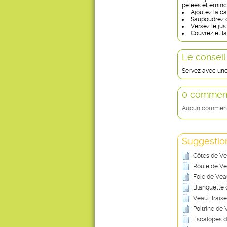
pelées et éminc
Ajoutez la ca
Saupoudrez d
Versez le jus
Couvrez et la
Le conseil
Servez avec une
0 comment
Aucun commentai
Suggestion
Côtes de V
Roulé de Ve
Foie de Veau
Blanquette d
Veau Braisé
Poitrine de
Escalopes d