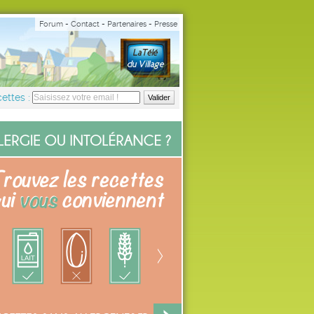
Forum
-
Contact
-
Partenaires
-
Presse
ettes :