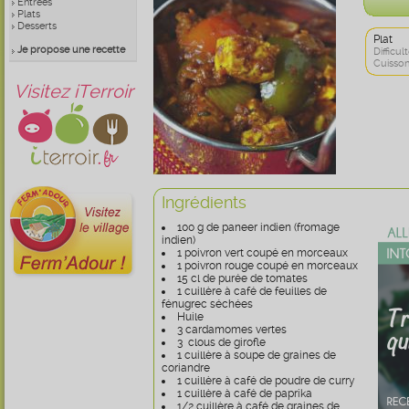
Entrées
Plats
Desserts
Plat
Je propose une recette
Difficult
Cuisson
Visitez iTerroir
Ingrédients
100 g de paneer indien (fromage
indien)
1 poivron vert coupé en morceaux
1 poivron rouge coupé en morceaux
15 cl de purée de tomates
1 cuillère à café de feuilles de
fénugrec séchées
Huile
3 cardamomes vertes
3 clous de girofle
1 cuillère à soupe de graines de
coriandre
1 cuillère à café de poudre de curry
1 cuillère à café de paprika
1/2 cuillère à café de graines de