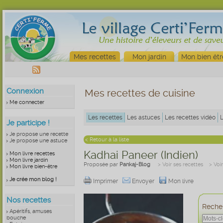
Mes recettes
Mon jardin
Mon bien êtr
Connexion
Mes recettes de cuisine
Me connecter
Les recettes
Les astuces
Les recettes vidéo
Je participe !
Je propose une recette
< Retour à la liste
Je propose une astuce
Kadhai Paneer (Indien)
Mon livre recettes
Mon livre jardin
Proposée par
Pankaj-Blog
> Voir ses recettes
> Voi
Mon livre bien-être
Je crée mon blog !
Imprimer
Envoyer
Mon livre
Nos recettes
Recher
Apéritifs, amuses
bouche