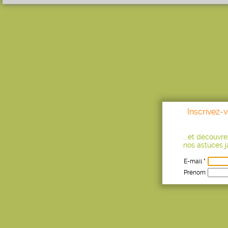
Inscrivez-
...et découvr
nos astuces ja
E-mail *
Prénom
Age