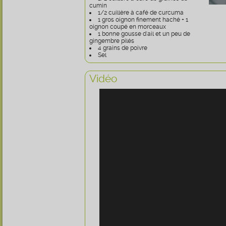
cumin
1/2 cuillère à café de curcuma
1 gros oignon finement haché + 1
oignon coupé en morceaux
1 bonne gousse d'ail et un peu de
gingembre pilés
4 grains de poivre
Sel
Vidéo